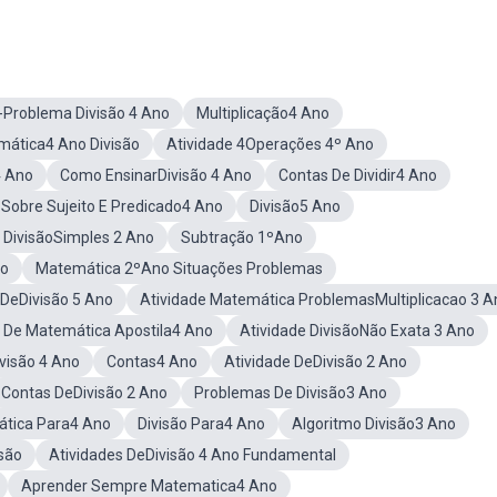
-Problema Divisão 4 Ano
Multiplicação4 Ano
ática4 Ano Divisão
Atividade 4Operações 4º Ano
4 Ano
Como EnsinarDivisão 4 Ano
Contas De Dividir4 Ano
 Sobre Sujeito E Predicado4 Ano
Divisão5 Ano
 DivisãoSimples 2 Ano
Subtração 1ºAno
no
Matemática 2ºAno Situações Problemas
 DeDivisão 5 Ano
Atividade Matemática ProblemasMultiplicacao 3 A
s De Matemática Apostila4 Ano
Atividade DivisãoNão Exata 3 Ano
visão 4 Ano
Contas4 Ano
Atividade DeDivisão 2 Ano
Contas DeDivisão 2 Ano
Problemas De Divisão3 Ano
ática Para4 Ano
Divisão Para4 Ano
Algoritmo Divisão3 Ano
são
Atividades DeDivisão 4 Ano Fundamental
Aprender Sempre Matematica4 Ano