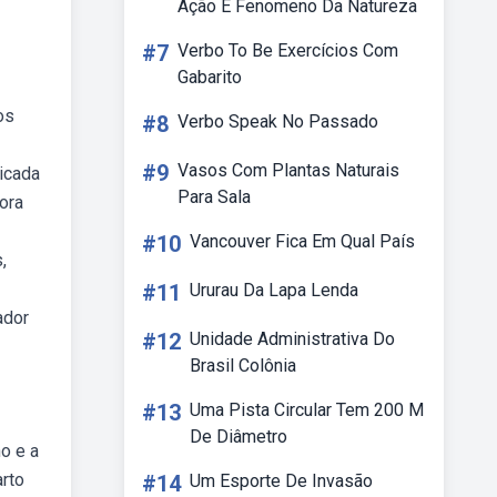
Ação E Fenomeno Da Natureza
#7
Verbo To Be Exercícios Com
Gabarito
os
#8
Verbo Speak No Passado
#9
Vasos Com Plantas Naturais
icada
Para Sala
ora
#10
Vancouver Fica Em Qual País
,
#11
Ururau Da Lapa Lenda
ador
#12
Unidade Administrativa Do
Brasil Colônia
#13
Uma Pista Circular Tem 200 M
De Diâmetro
o e a
arto
#14
Um Esporte De Invasão