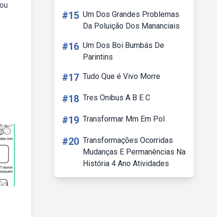
rou
#15
Um Dos Grandes Problemas
Da Poluição Dos Mananciais
#16
Um Dos Boi Bumbás De
Parintins
#17
Tudo Que é Vivo Morre
#18
Tres Onibus A B E C
#19
Transformar Mm Em Pol
#20
Transformações Ocorridas
Mudanças E Permanências Na
História 4 Ano Atividades