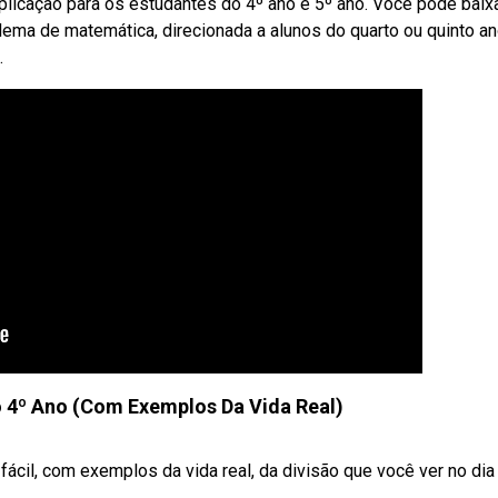
plicação para os estudantes do 4º ano e 5º ano. Você pode baix
blema de matemática, direcionada a alunos do quarto ou quinto a
.
 4º Ano (Com Exemplos Da Vida Real)
cil, com exemplos da vida real, da divisão que você ver no dia 