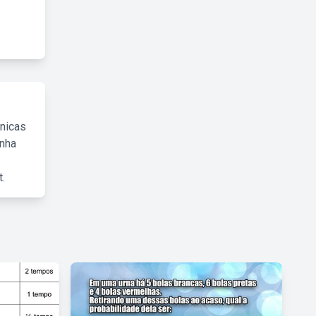
cnicas
inha
.