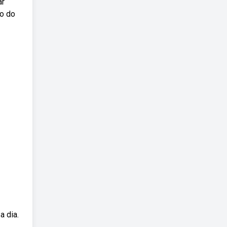
ar
no do
a dia.