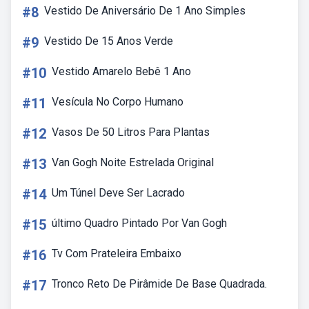
#8
Vestido De Aniversário De 1 Ano Simples
#9
Vestido De 15 Anos Verde
#10
Vestido Amarelo Bebê 1 Ano
#11
Vesícula No Corpo Humano
#12
Vasos De 50 Litros Para Plantas
#13
Van Gogh Noite Estrelada Original
#14
Um Túnel Deve Ser Lacrado
#15
último Quadro Pintado Por Van Gogh
#16
Tv Com Prateleira Embaixo
#17
Tronco Reto De Pirâmide De Base Quadrada.