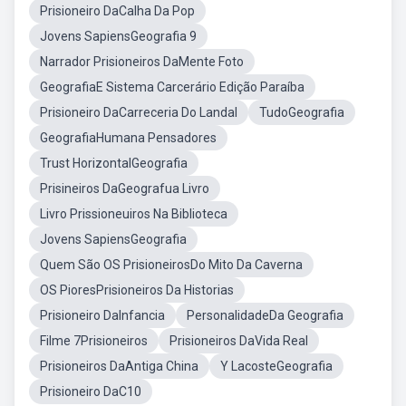
Prisioneiro DaCalha Da Pop
Jovens SapiensGeografia 9
Narrador Prisioneiros DaMente Foto
GeografiaE Sistema Carcerário Edição Paraíba
Prisioneiro DaCarreceria Do Landal
TudoGeografia
GeografiaHumana Pensadores
Trust HorizontalGeografia
Prisineiros DaGeografua Livro
Livro Prissioneuiros Na Biblioteca
Jovens SapiensGeografia
Quem São OS PrisioneirosDo Mito Da Caverna
OS PioresPrisioneiros Da Historias
Prisioneiro DaInfancia
PersonalidadeDa Geografia
Filme 7Prisioneiros
Prisioneiros DaVida Real
Prisioneiros DaAntiga China
Y LacosteGeografia
Prisioneiro DaC10