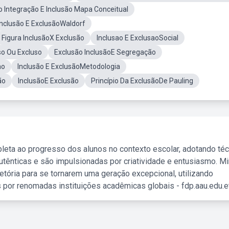
 Integração E Inclusão Mapa Conceitual
Inclusão E ExclusãoWaldorf
Figura InclusãoX Exclusão
Inclusao E ExclusaoSocial
so Ou Excluso
Exclusão InclusãoE Segregação
ao
Inclusão E ExclusãoMetodologia
ão
InclusãoE Exclusão
Princípio Da ExclusãoDe Pauling
leta ao progresso dos alunos no contexto escolar, adotando té
tênticas e são impulsionadas por criatividade e entusiasmo. M
etória para se tornarem uma geração excepcional, utilizando
 por renomadas instituições acadêmicas globais - fdp.aau.edu.et