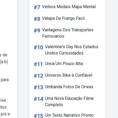
#7
Verbos Modais Mapa Mental
#8
Vatapa De Frango Facil
)
#9
Vantagens Dos Transportes
Ferroviarios
#10
Valentine's Day Nos Estados
Unidos Curiosidades
e de
(a b)
#11
Ureia Um Pouco Alta
#12
Universo Bike é Confiável
 para
#13
Umbanda Fotos De Orixas
#14
Uma Nova Educação Filme
ise.
Completo
ntos
 pis e
#15
Um Texto Narrativo Pronto