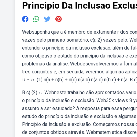
Principio Da Inclusao Excl
Websuponha que a é membro de extamente r dos conjunto
vezes pelo primeiro somatório, c(r, 2) vezes pelo. W
entender o princípio da inclusão exclusão, além de fa
como objetivo o estudo do princípio da inclusão e e
problemas da análise. Webdesenvolveremos a fórmula p
três conjuntos e, em seguida, veremos algumas aplicaç
∪ − ∩. (1) n(a + n(b) + n(c) n(a b) n(a c) n(b c) + n(a. B
B c) (2) ∩. Webneste trabalho são apresentados vári
o princípio da inclusão e exclusão. Web35k views 8 ye
assunto a ser estudado? A resposta para essa pergun
estudo do princípio da inclusão e exclusão e alguma
Princípio da inclusão e exclusão. Começamos nossa
de conjuntos obtidos através. Webmatem atica discret