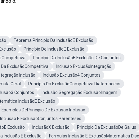
ando o.
usão
Teorema Principio Da InclusãoE Exclusão
 Exclusão
Princípio De InclusãoE Exclusão
ãoCompetitiva
Princípio Da InclusãoE Exclusão De Conjuntos
o Da ExclusãoCompetitiva
Inclusão ExclusãoIntegração
tegração Inclusão
Inclusão Exclusão4 Conjuntos
rmula Geral
Princípio Da ExclusãoCompetitiva Diatomaceas
clusão3 Conjuntos
Inclusão Segregação ExclusãoImagem
emática InclusãoE Exclusão
Exemplos DePrincipio De Exclusao Inclusao
Inclusão E ExclusãoConjuntos Parenteses
ãoE Exclusão
InclusãoX Exclusão
Principio Da ExclusãoDe Gallus
a Inclusão E Exclusão
Formulas Inclusão E ExclusãoMatematica Disc