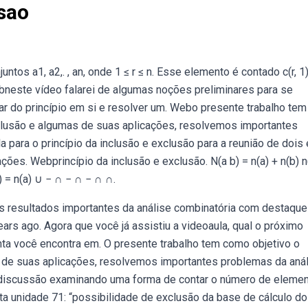
usao
s a1, a2,. , an, onde 1 ≤ r ≤ n. Esse elemento é contado c(r, 1
ebneste vídeo falarei de algumas noções preliminares para se
lar do princípio em si e resolver um. Webo presente trabalho tem
xclusão e algumas de suas aplicações, resolvemos importantes
ara o princípio da inclusão e exclusão para a reunião de dois 
ões. Webprincípio da inclusão e exclusão. N(a b) = n(a) + n(b) n
 c) = n(a) ∪ − ∩ − ∩ − ∩ ∩.
os resultados importantes da análise combinatória com destaque
ars ago. Agora que você já assistiu a videoaula, qual o próximo
ta você encontra em. O presente trabalho tem como objetivo o
s de suas aplicações, resolvemos importantes problemas da anál
 discussão examinando uma forma de contar o número de eleme
a unidade 71: “possibilidade de exclusão da base de cálculo do