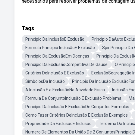
necessários para resolver problemas de contagem us
Tags
Princípio Da InclusãoE Exclusão
Principio DaAuto Excl
Formula Principio InclusãoE Exclusão
SpinPrincipio Da
Principio Da ExclusãoEm Doenças
Princípio Da Exclus
Princípio Da ExclusãoCompetitiva De Gause
O Princípi
Critérios DeInclusão E Exclusão
ExclusãoSegregação In
SímbolosDa Inclusão
Principio Da Inclusão ExclusãoFo
A Inclusão E a ExclusãoNa Atividade Física
Inclusão Ex
Fórmula De ConjuntoInclusão E Exclusão Problema
Mat
Princípio Da Inclusão E ExclusãoDe Conjuntos Formulas
Como Fazer Critérios DeInclusão E Exclusão Exemplos
Propriedade Da ExclusaoE Inclusao
Teroema Da Inclus
Numero De Elementos Da União De 2 ConjuntosPrincipio D