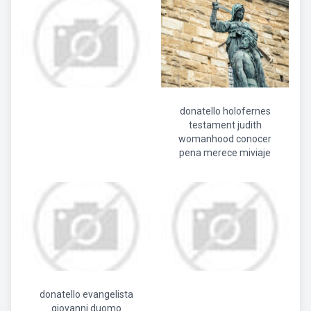
donatello holofernes
testament judith
womanhood conocer
pena merece miviaje
donatello evangelista
giovanni duomo