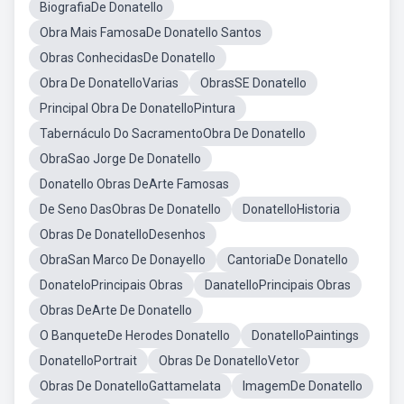
BiografiaDe Donatello
Obra Mais FamosaDe Donatello Santos
Obras ConhecidasDe Donatello
Obra De DonatelloVarias
ObrasSE Donatello
Principal Obra De DonatelloPintura
Tabernáculo Do SacramentoObra De Donatello
ObraSao Jorge De Donatello
Donatello Obras DeArte Famosas
De Seno DasObras De Donatello
DonatelloHistoria
Obras De DonatelloDesenhos
ObraSan Marco De Donayello
CantoriaDe Donatello
DonateloPrincipais Obras
DanatelloPrincipais Obras
Obras DeArte De Donatello
O BanqueteDe Herodes Donatello
DonatelloPaintings
DonatelloPortrait
Obras De DonatelloVetor
Obras De DonatelloGattamelata
ImagemDe Donatello