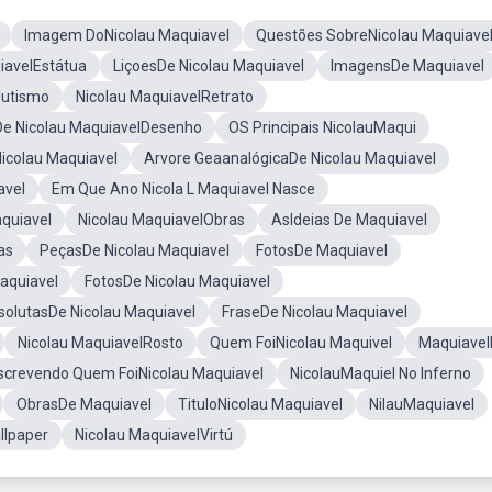
Imagem DoNicolau Maquiavel
Questões SobreNicolau Maquiave
iavelEstátua
LiçoesDe Nicolau Maquiavel
ImagensDe Maquiavel
lutismo
Nicolau MaquiavelRetrato
s De Nicolau MaquiavelDesenho
OS Principais NicolauMaqui
icolau Maquiavel
Arvore GeaanalógicaDe Nicolau Maquiavel
avel
Em Que Ano Nicola L Maquiavel Nasce
quiavel
Nicolau MaquiavelObras
AsIdeias De Maquiavel
as
PeçasDe Nicolau Maquiavel
FotosDe Maquiavel
aquiavel
FotosDe Nicolau Maquiavel
solutasDe Nicolau Maquiavel
FraseDe Nicolau Maquiavel
Nicolau MaquiavelRosto
Quem FoiNicolau Maquivel
Maquiave
crevendo Quem FoiNicolau Maquiavel
NicolauMaquiel No Inferno
ObrasDe Maquiavel
TituloNicolau Maquiavel
NilauMaquiavel
llpaper
Nicolau MaquiavelVirtú