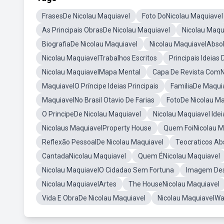
FrasesDe Nicolau Maquiavel
Foto DoNicolau Maquiavel
As Principais ObrasDe Nicolau Maquiavel
Nicolau Maqu
BiografiaDe Nicolau Maquiavel
Nicolau MaquiavelAbso
Nicolau MaquiavelTrabalhos Escritos
Principais Ideia
Nicolau MaquiavelMapa Mental
Capa De Revista ComN
MaquiavelO Príncipe Ideias Principais
FamiliaDe Maqui
MaquiavelNo Brasil Otavio De Farias
FotoDe Nicolau Ma
O PrincipeDe Nicolau Maquiavel
Nicolau Maquiavel Idei
Nicolaus MaquiavelProperty House
Quem FoiNicolau M
Reflexão PessoalDe Nicolau Maquiavel
Teocraticos Ab
CantadaNicolau Maquiavel
Quem ÉNicolau Maquiavel
Nicolau MaquiavelO Cidadao Sem Fortuna
Imagem Des
Nicolau MaquiavelArtes
The HouseNicolau Maquiavel
Vida E ObraDe Nicolau Maquiavel
Nicolau MaquiavelWa