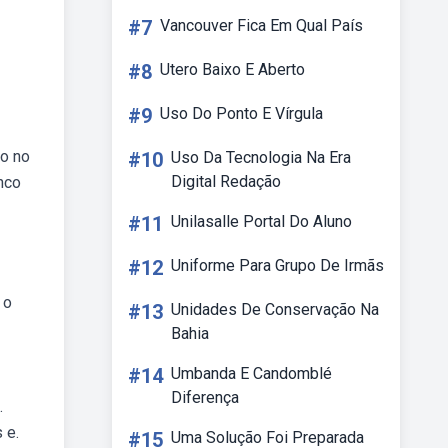
#7
Vancouver Fica Em Qual País
#8
Utero Baixo E Aberto
#9
Uso Do Ponto E Vírgula
do no
#10
Uso Da Tecnologia Na Era
Digital Redação
nco
#11
Unilasalle Portal Do Aluno
#12
Uniforme Para Grupo De Irmãs
 o
#13
Unidades De Conservação Na
Bahia
#14
Umbanda E Candomblé
Diferença
.
 e.
#15
Uma Solução Foi Preparada