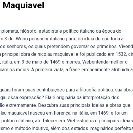
u Maquiavel
plomata, filósofo, estadista e político italiano da época do
m 3 de. Webo pensador italiano parte da ideia de que toda a
os senhores, os quais pretendem governar os primeiros. Viven
principal obra de nicolau maquiavel e foi publicado em 1532, ci
, itália, em 3 de maio de 1469 e morreu. Webentenda melhor o
cam os meios. À primeira vista, a frase erroneamente atribuída a
quais foram suas contribuições para a filosofia política, sua obra
iu essa expressão? Ela é originária da interpretação dos
ão extremamente. Descubra suas principais ideias e obras que
olau maquiavel nasceu em florença, na itália, em 1469, e foi um
e político italiano, até falecer em. Webestudos e principais ideias
ismo e método indutivo, além dos estados imaginários perfeitos