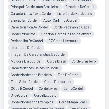
Cenário DeCordel
Slide DeCordel
NomeCordel
PrincipaisCordelistas Brasileiros
Cmodelo DeCordel
Caracteristica TextoCordel
Livro CordelNordestino
Eleição EmCordel
Autor CarlinhosCordel
CaracterisiticaDo Cordel
CordelPatrimonio Capa
CordelPrimeiros
Principal CordelDe Fabio Sombra
Redondilha DeCordel
37 CordelLiteratura
Literatudo DeCordel
Imagem De Caracteristica DeCordel
Moldura LivroCordel
CordelBrasil
CordelBrasileiro
Caracteristicas Fisicas NoCordel
CordelNordestino Brasleiro
Tipo DeCordel
Tudo SobreCordel
CordelPendurado
OQue É Cordel
CordelLivros
GenroCordel
SlideCordel
CordelExposto
CordelNordestino Exemplos
CordelMapa Brasil