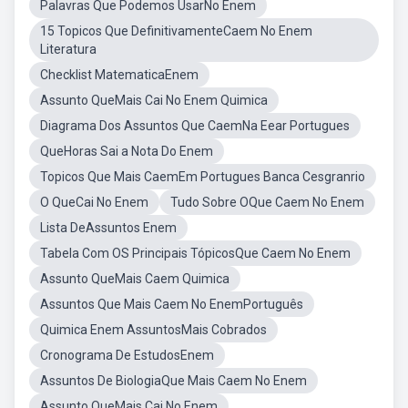
Palavras Que Podemos UsarNo Enem
15 Topicos Que DefinitivamenteCaem No Enem
Literatura
Checklist MatematicaEnem
Assunto QueMais Cai No Enem Quimica
Diagrama Dos Assuntos Que CaemNa Eear Portugues
QueHoras Sai a Nota Do Enem
Topicos Que Mais CaemEm Portugues Banca Cesgranrio
O QueCai No Enem
Tudo Sobre OQue Caem No Enem
Lista DeAssuntos Enem
Tabela Com OS Principais TópicosQue Caem No Enem
Assunto QueMais Caem Quimica
Assuntos Que Mais Caem No EnemPortuguês
Quimica Enem AssuntosMais Cobrados
Cronograma De EstudosEnem
Assuntos De BiologiaQue Mais Caem No Enem
Assunto QueMais Cai No Enem