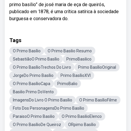
primo basílio” de josé maria de eça de queirós,
publicado em 1878, é uma crítica satírica à sociedade
burguesa e conservadora do.
Tags
O Primo Basílio
O Primo Basilio Resumo
SebastiãoO Primo Basílio
PrimoBasilico
O Primo BasílioTrechos Do Livro
Primo BasílioOriginal
JorgeDo Primo Basílio
Primo BasílioXVI
O Primo BasílioCapa
PrimoBalio
Basilio Primo DoVento
ImagensDo Livro O Primo Basílio
O Primo BasílioFilme
Foto Dos PersonagensDo Primo Basílio
ParaisoO Primo Basilio
O Primo BasilioElenco
O Primo BasílioDe Queiroz
ORpimo Basílio