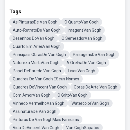
Tags
As PinturasDe Van Gogh
O QuartoVan Gogh
Auto-RetratoDe Van Gogh
ImagensVan Gogh
Desenhos DoVan Gogh
O SemeadorVan Gogh
Quarto Em ArlesVan Gogh
Principais ObrasDe Van Gogh
PaisagensDe Van Gogh
Natureza MortaVan Gogh
A OrelhaDe Van Gogh
Papel DeParede Van Gogh
LiriosVan Gogh
Quadros De Van Gogh ESeus Nomes
Quadros DeVincent Van Gogh
Obras DeArte Van Gogh
Com AmorVan Gogh
O GritoVan Gogh
Vinhedo VermelhoVan Gogh
WatercolorVan Gogh
AssinaturaDe Van Gogh
Pinturas De Van GoghMais Famosas
Vida DeVincent Van Gogh
Van GoghSapatos