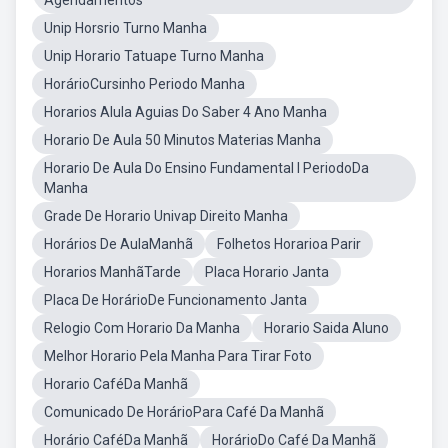
Agendamentos
Unip Horsrio Turno Manha
Unip Horario Tatuape Turno Manha
HorárioCursinho Periodo Manha
Horarios Alula Aguias Do Saber 4 Ano Manha
Horario De Aula 50 Minutos Materias Manha
Horario De Aula Do Ensino Fundamental I PeriodoDa
Manha
Grade De Horario Univap Direito Manha
Horários De AulaManhã
Folhetos Horarioa Parir
Horarios ManhãTarde
Placa Horario Janta
Placa De HorárioDe Funcionamento Janta
Relogio Com Horario Da Manha
Horario Saida Aluno
Melhor Horario Pela Manha Para Tirar Foto
Horario CaféDa Manhã
Comunicado De HorárioPara Café Da Manhã
Horário CaféDa Manhã
HorárioDo Café Da Manhã