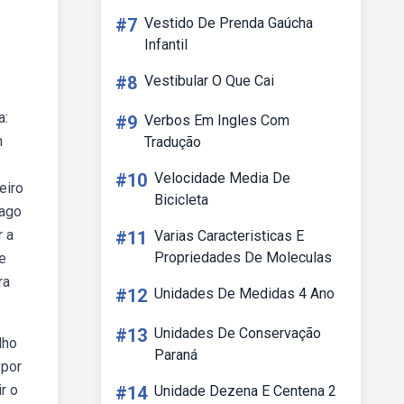
#7
Vestido De Prenda Gaúcha
Infantil
#8
Vestibular O Que Cai
a:
#9
Verbos Em Ingles Com
m
Tradução
#10
Velocidade Media De
eiro
Bicicleta
rago
r a
#11
Varias Caracteristicas E
Propriedades De Moleculas
e
ra
#12
Unidades De Medidas 4 Ano
#13
Unidades De Conservação
lho
Paraná
 por
r o
#14
Unidade Dezena E Centena 2