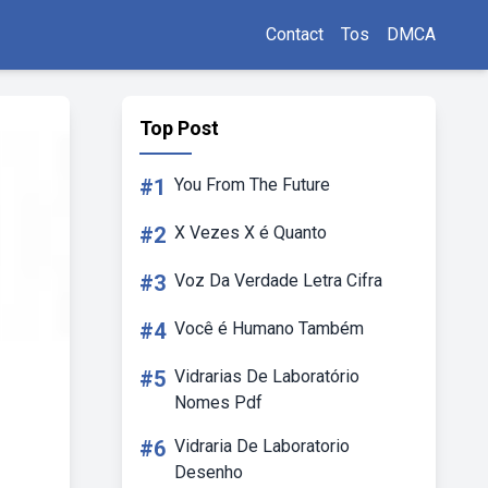
Contact
Tos
DMCA
Top Post
#1
You From The Future
#2
X Vezes X é Quanto
#3
Voz Da Verdade Letra Cifra
#4
Você é Humano Também
#5
Vidrarias De Laboratório
Nomes Pdf
#6
Vidraria De Laboratorio
Desenho