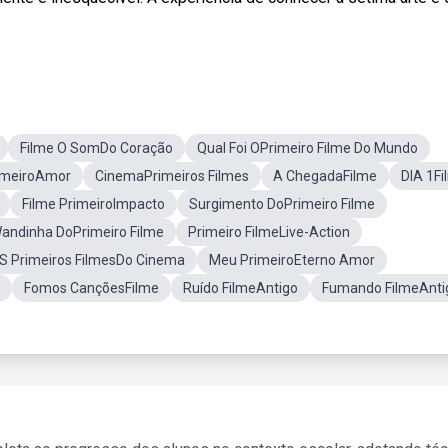
Filme O SomDo Coração
Qual Foi OPrimeiro Filme Do Mundo
imeiroAmor
CinemaPrimeiros Filmes
A ChegadaFilme
DIA 1Fi
Filme PrimeiroImpacto
Surgimento DoPrimeiro Filme
andinha DoPrimeiro Filme
Primeiro FilmeLive-Action
S Primeiros FilmesDo Cinema
Meu PrimeiroEterno Amor
Fomos CançõesFilme
Ruído FilmeAntigo
Fumando FilmeAnti