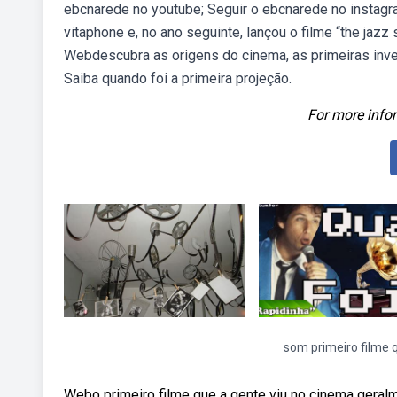
ebcnarede no youtube; Seguir o ebcnarede no instag
vitaphone e, no ano seguinte, lançou o filme “the jazz 
Webdescubra as origens do cinema, as primeiras inv
Saiba quando foi a primeira projeção.
For more infor
som primeiro filme 
Webo primeiro filme que a gente viu no cinema geralm