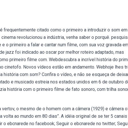
d, é frequentemente citado como o primeiro a introduzir o som em
 cinema revolucionou a indústria, venha saber o porquê. pesquis
e e o primeiro a falar e cantar num filme, com sua voz gravada e
de jazz foi indicado ao oscar por melhor roteiro adaptado, mas
omo primeiro filme com. Webdescubra a incrível história do prim
no cinetofo. Novos vídeos estão em andamento. Webhoje lhes t
da história com som? Confira o vídeo, e não se esqueça de deixa
antado e musicado estreia nos estados unidos em 6 de outubro d
a história com o primeiro filme de fato sonoro, com trilha sono
ga vertov, o mesmo de o homem com a câmera (1929) e câmera o
volta ao mundo em 80 dias”. A idéia original de se ter 5 canais
r o ebcnarede no facebook; Seguir o ebcnarede no twitter; Segui