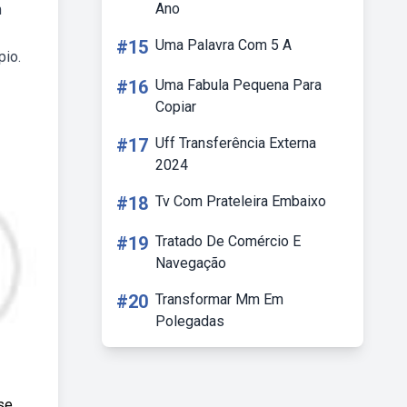
Ano
m
#15
Uma Palavra Com 5 A
pio.
#16
Uma Fabula Pequena Para
Copiar
#17
Uff Transferência Externa
2024
#18
Tv Com Prateleira Embaixo
#19
Tratado De Comércio E
Navegação
#20
Transformar Mm Em
Polegadas
se