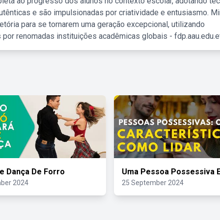
leta ao progresso dos alunos no contexto escolar, adotando té
tênticas e são impulsionadas por criatividade e entusiasmo. M
etória para se tornarem uma geração excepcional, utilizando
 por renomadas instituições acadêmicas globais - fdp.aau.edu.et
e Dança De Forro
Uma Pessoa Possessiva 
ber 2024
25 September 2024