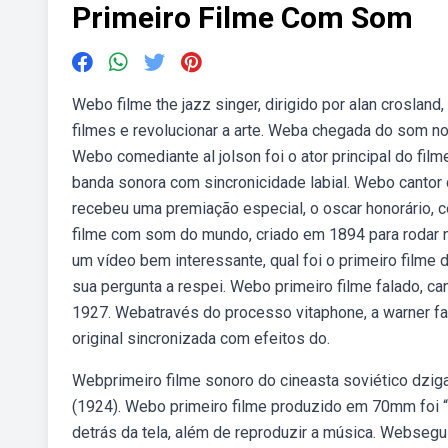
Primeiro Filme Com Som
Webo filme the jazz singer, dirigido por alan croslan
filmes e revolucionar a arte. Weba chegada do som no
Webo comediante al jolson foi o ator principal do film
banda sonora com sincronicidade labial. Webo cantor 
recebeu uma premiação especial, o oscar honorário, c
filme com som do mundo, criado em 1894 para rodar 
um vídeo bem interessante, qual foi o primeiro filme 
sua pergunta a respei. Webo primeiro filme falado, c
1927. Webatravés do processo vitaphone, a warner fazi
original sincronizada com efeitos do.
Webprimeiro filme sonoro do cineasta soviético dzi
(1924). Webo primeiro filme produzido em 70mm foi “a 
detrás da tela, além de reproduzir a música. Websegui