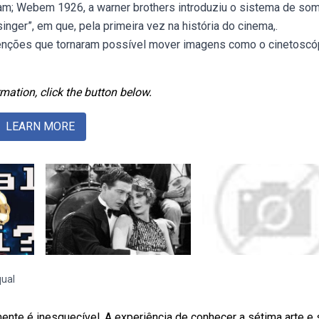
ram; Webem 1926, a warner brothers introduziu o sistema de so
singer”, em que, pela primeira vez na história do cinema,.
enções que tornaram possível mover imagens como o cinetoscó
mation, click the button below.
LEARN MORE
qual
ente é inesquecível. A experiência de conhecer a sétima arte e 