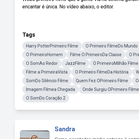
encantar é única. No vídeo abaixo, o editor.
Tags
Harry PotterPrimeiro Filme
O Primeiro FilmeDo Mundo
O PrimeiroHomem
Filme O PrimeiroDa Classe
O Pr
O SomAo Redor
JazzFilme
O PrimeiroMilhão Filme
Filme a PrimeiraVista
O Primeiro FilmeDa História
W
SomDo Silêncio Filme
Quem Fez OPrimeiro Filme
O
Imagem Filmea Chegada
Onde Surgiu OPrimeiro Filme
O SomDo Coração 2
Sandra