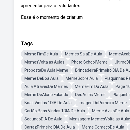
apresentar para o estudantes.
Esse é o momento de criar um.
Tags
Meme FimDe Aula
Memes SalaDe Aula
MemeAcabo
MemesVolta as Aulas
Photo SchoolMeme
UltimoD
PropostaDe Aula Meme
BrincadeiraPrimeiro DIA De A
Meme DeBoa Aula
MemeSobre Aula
Plaquinhas Pa
Aula AtravésDe Memes
MemeFim Da Aula
Page 
Meme DeAluno Falando
DeuAulas Meme
Plaquinh
Boas Vindas 1DIA De Aula
Imagen DoPrimeiro Meme
Cartão Boas Vindas 1DIA De Aula
Meme AvisoDe Aula
SegundoDIA De Aula
Mensagem MemesVolta as Aula
CartazPrimeiro DIA De Aula
Meme ComeçoDe Aula