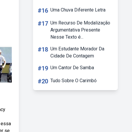
#16
Uma Chuva Diferente Letra
#17
Um Recurso De Modalização
Argumentativa Presente
Nesse Texto é...
#18
Um Estudante Morador Da
Cidade De Contagem
#19
Um Cantor De Samba
#20
Tudo Sobre O Carimbó
acy
, essa
er se