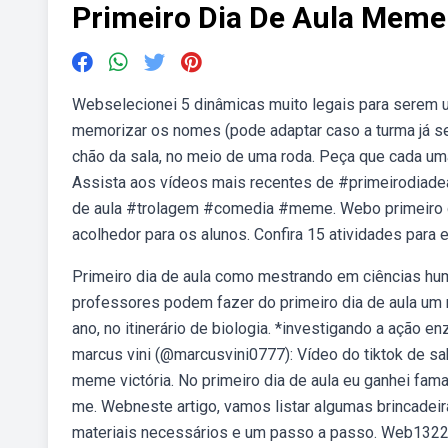
Primeiro Dia De Aula Meme
Webselecionei 5 dinâmicas muito legais para serem us
memorizar os nomes (pode adaptar caso a turma já s
chão da sala, no meio de uma roda. Peça que cada um
Assista aos vídeos mais recentes de #primeirodiadeau
de aula #trolagem #comedia #meme. Webo primeiro di
acolhedor para os alunos. Confira 15 atividades para
Primeiro dia de aula como mestrando em ciências hu
professores podem fazer do primeiro dia de aula um m
ano, no itinerário de biologia. *investigando a ação e
marcus vini (@marcusvini0777): Vídeo do tiktok de s
meme victória. No primeiro dia de aula eu ganhei fa
me. Webneste artigo, vamos listar algumas brincadeira
materiais necessários e um passo a passo. Web1322 c