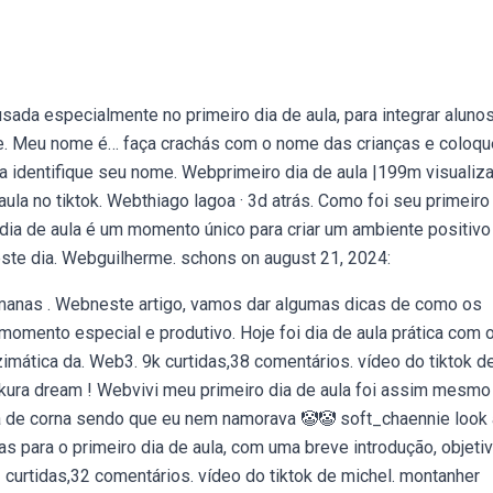
ada especialmente no primeiro dia de aula, para integrar alunos
e. Meu nome é… faça crachás com o nome das crianças e coloqu
a identifique seu nome. Webprimeiro dia de aula |199m visualiz
la no tiktok. Webthiago lagoa · 3d atrás. Como foi seu primeiro
a de aula é um momento único para criar um ambiente positivo
 este dia. Webguilherme. schons on august 21, 2024:
manas ️. Webneste artigo, vamos dar algumas dicas de como os
omento especial e produtivo. Hoje foi dia de aula prática com 
nzimática da. Web3. 9k curtidas,38 comentários. vídeo do tiktok d
akura dream ! Webvivi meu primeiro dia de aula foi assim mesm
ma de corna sendo que eu nem namorava 🤡🤡 soft_chaennie look 
s para o primeiro dia de aula, com uma breve introdução, objetiv
urtidas,32 comentários. vídeo do tiktok de michel. montanher