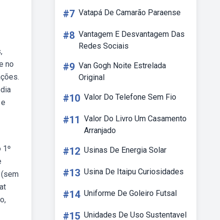
#7
Vatapá De Camarão Paraense
#8
Vantagem E Desvantagem Das
Redes Sociais
,
e no
#9
Van Gogh Noite Estrelada
ações.
Original
 dia
#10
Valor Do Telefone Sem Fio
 e
#11
Valor Do Livro Um Casamento
Arranjado
o 1º
#12
Usinas De Energia Solar
e
#13
Usina De Itaipu Curiosidades
o (sem
at
#14
Uniforme De Goleiro Futsal
o,
#15
Unidades De Uso Sustentavel