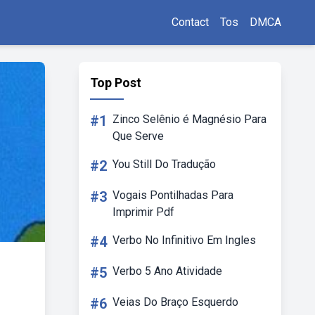
Contact
Tos
DMCA
Top Post
#1
Zinco Selênio é Magnésio Para
Que Serve
#2
You Still Do Tradução
#3
Vogais Pontilhadas Para
Imprimir Pdf
#4
Verbo No Infinitivo Em Ingles
#5
Verbo 5 Ano Atividade
#6
Veias Do Braço Esquerdo