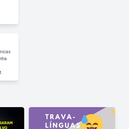
cnicas
inha
.