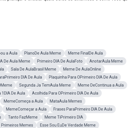
u a Aula
PlanoDe Aula Meme
Meme FinalDe Aula
IA De Aula Meme
Primeiro DIA De AulaFoto
AnotarAula Meme
ula
Sala De AulaBrasil Meme
Meme De AulaOnline
raPrimeiro DIA De Aula
Plaquinha Para OPrimeiro DIA De Aula
10Meme
Segunda Ja TemAula Meme
Meme DeContinua a Aula
a 1DIA De Aula
Acolhida Para OPrimeiro DIA De Aula
MemeComeça a Aula
MataAula Memes
MemeComeçar a Aula
Frases ParaPrimeiro DIA De Aula
s
Tanto FazMeme
Meme TiPrimeiro DIA
Primeiros Memes
Esse Sou EuDe Verdade Meme