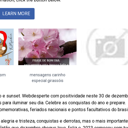
LEARN MORE
bom
mensagens carinho
especial girassóis
o e sunset. Webdesperte com positividade neste 30 de dezemb
para iluminar seu dia. Celebre as conquistas do ano e prepare.
morativas, feriados nacionais e pontos facultativos do brasil
egria e tristeza, conquistas e derrotas, mas o mais important
Então que dezembro chegue leve, feliz e. 2023 começou com tu