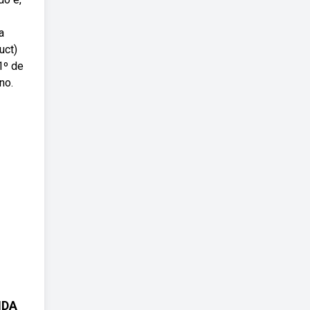
a
uct)
1º de
no.
IDA