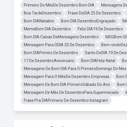
Primeiro Do MêsDe Dezembro Bom DIA
Mensagens De
Boa TardeDezembro
Frase DoDIA 25 De Dezembro
Bom DIANatalino
Bom DIA DezembroEngraçado
Me
MemeBom DIA Dezembro
Feliz DIA19 De Dezembro
Bom DIA Caixas DeMensagens Dezembro
MSGBom DI
Mensagem Para ODIA 25 De Dezembro
Bem-vindoDe
Bom DIAPrimiro De Dezembro
Santo DoDIA 19 De De
17 De DezembroAniversario
Bom DIAFeliz Natal
Bo
Mensagens De Bom DIA Para O PrimeiroDomingo Do Me
Mensagem Para O MêsDe Dezembro Empresas
Bom 
Mensagem De Bom DIA PrimeiroSábado Do Ano
Bom 
Mensagem De Mês De DezembroPara Supermecado
Frase Pra DIAPrimerio De Dezembro Instagram