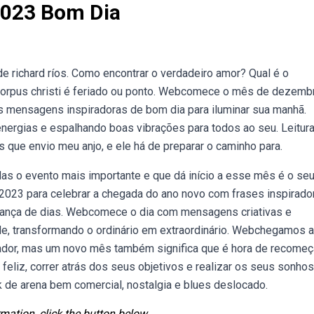
2023 Bom Dia
richard ríos. Como encontrar o verdadeiro amor? Qual é o
 Corpus christi é feriado ou ponto. Webcomece o mês de dezemb
s mensagens inspiradoras de bom dia para iluminar sua manhã.
nergias e espalhando boas vibrações para todos ao seu. Leitur
s que envio meu anjo, e ele há de preparar o caminho para.
 o evento mais importante e que dá início a esse mês é o se
2023 para celebrar a chegada do ano novo com frases inspirado
nça de dias. Webcomece o dia com mensagens criativas e
ade, transformando o ordinário em extraordinário. Webchegamos a
ador, mas um novo mês também significa que é hora de recomeça
feliz, correr atrás dos seus objetivos e realizar os seus sonhos
 de arena bem comercial, nostalgia e blues deslocado.
mation, click the button below.