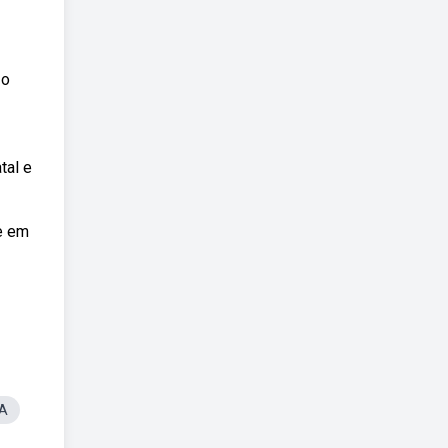
 o
tal e
e em
IA