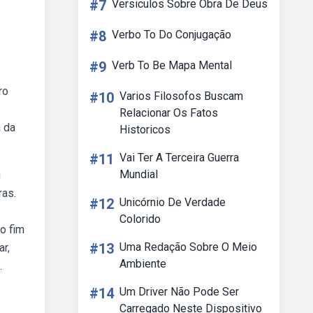
#7
Versiculos Sobre Obra De Deus
#8
Verbo To Do Conjugação
#9
Verb To Be Mapa Mental
ro
#10
Varios Filosofos Buscam
Relacionar Os Fatos
a da
Historicos
#11
Vai Ter A Terceira Guerra
Mundial
u
ras.
#12
Unicórnio De Verdade
Colorido
o fim
#13
Uma Redação Sobre O Meio
r,
Ambiente
.
#14
Um Driver Não Pode Ser
Carregado Neste Dispositivo