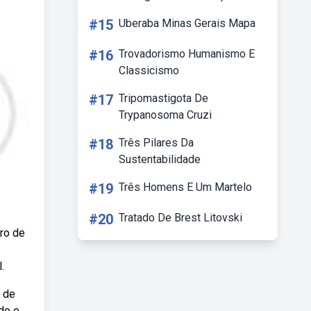
#15
Uberaba Minas Gerais Mapa
#16
Trovadorismo Humanismo E
Classicismo
#17
Tripomastigota De
Trypanosoma Cruzi
#18
Três Pilares Da
Sustentabilidade
#19
Três Homens E Um Martelo
#20
Tratado De Brest Litovski
ro de
.
e de
do e,