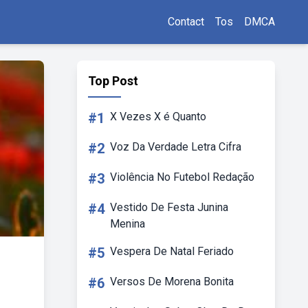
Contact
Tos
DMCA
Top Post
#1
X Vezes X é Quanto
#2
Voz Da Verdade Letra Cifra
#3
Violência No Futebol Redação
#4
Vestido De Festa Junina
Menina
#5
Vespera De Natal Feriado
#6
Versos De Morena Bonita