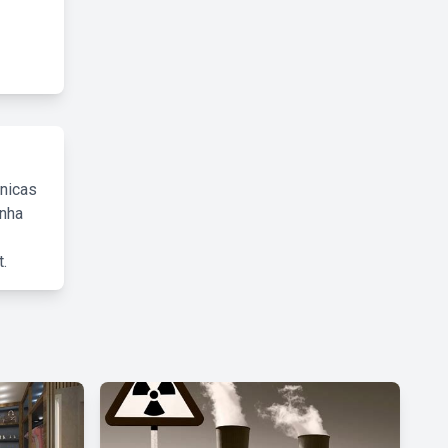
cnicas
inha
.