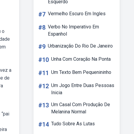
Esquerdo
#7
Vermelho Escuro Em Ingles
#8
Verbo No Imperativo Em
u o
Espanhol
edade
#9
Urbanização Do Rio De Janeiro
 em
#10
Unha Com Coração Na Ponta
 vez a
#11
Um Texto Bem Pequenininho
ie de
#12
Um Jogo Entre Duas Pessoas
ra
Inicia
#13
Um Casal Com Produção De
Melanina Normal
 “pai
#14
Tudo Sobre As Lutas
eira