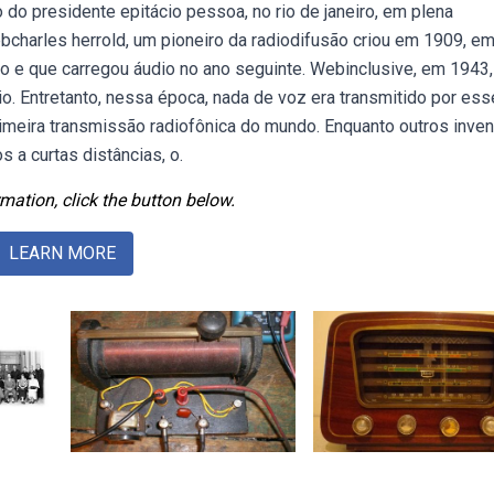
so do presidente epitácio pessoa, no rio de janeiro, em plena
harles herrold, um pioneiro da radiodifusão criou em 1909, e
do e que carregou áudio no ano seguinte. Webinclusive, em 1943,
dio. Entretanto, nessa época, nada de voz era transmitido por es
primeira transmissão radiofônica do mundo. Enquanto outros inve
 a curtas distâncias, o.
mation, click the button below.
LEARN MORE