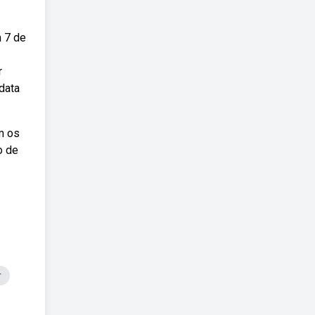
m 7 de
r
 data
m os
o de
r