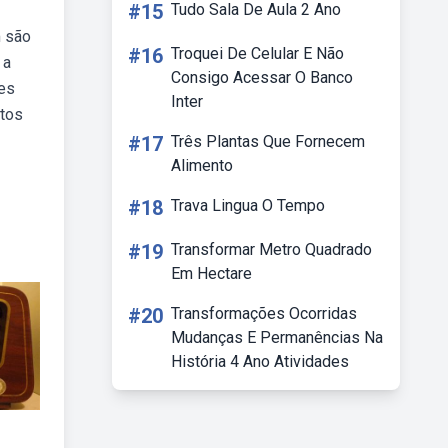
#15
Tudo Sala De Aula 2 Ano
m são
#16
Troquei De Celular E Não
 a
Consigo Acessar O Banco
ses
Inter
ntos
#17
Três Plantas Que Fornecem
Alimento
#18
Trava Lingua O Tempo
#19
Transformar Metro Quadrado
Em Hectare
#20
Transformações Ocorridas
Mudanças E Permanências Na
História 4 Ano Atividades