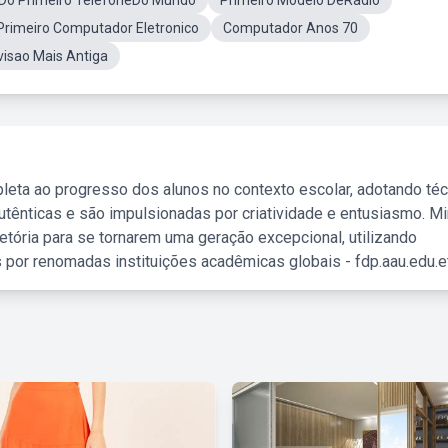
 Do Primeiro TelefoneDo Mundo
Primeiro Modelo DeRadio
Primeiro Computador Eletronico
Computador Anos 70
visao Mais Antiga
leta ao progresso dos alunos no contexto escolar, adotando té
tênticas e são impulsionadas por criatividade e entusiasmo. M
etória para se tornarem uma geração excepcional, utilizando
 por renomadas instituições acadêmicas globais - fdp.aau.edu.et