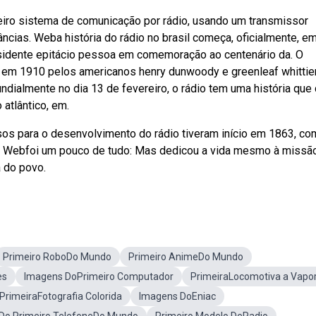
iro sistema de comunicação por rádio, usando um transmissor
ncias. Weba história do rádio no brasil começa, oficialmente, e
sidente epitácio pessoa em comemoração ao centenário da. O
ado em 1910 pelos americanos henry dunwoody e greenleaf whittie
undialmente no dia 13 de fevereiro, o rádio tem uma história que
atlântico, em.
sos para o desenvolvimento do rádio tiveram início em 1863, co
e. Webfoi um pouco de tudo: Mas dedicou a vida mesmo à missã
a do povo.
Primeiro RoboDo Mundo
Primeiro AnimeDo Mundo
es
Imagens DoPrimeiro Computador
PrimeiraLocomotiva a Vapo
PrimeiraFotografia Colorida
Imagens DoEniac