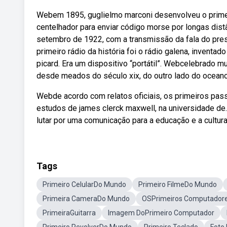
Webem 1895, guglielmo marconi desenvolveu o prime
centelhador para enviar código morse por longas distâ
setembro de 1922, com a transmissão da fala do pre
primeiro rádio da história foi o rádio galena, invent
picard. Era um dispositivo “portátil”. Webcelebrado m
desde meados do século xix, do outro lado do oceano 
Webde acordo com relatos oficiais, os primeiros pas
estudos de james clerck maxwell, na universidade d
lutar por uma comunicação para a educação e a cultur
Tags
Primeiro CelularDo Mundo
Primeiro FilmeDo Mundo
Primeira CameraDo Mundo
OSPrimeiros Computador
PrimeiraGuitarra
Imagem DoPrimeiro Computador