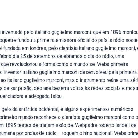
 inventado pelo italiano guglielmo marconi, que em 1896 monto
roquette fundou a primeira emissora oficial do país, a rádio soci
oi fundada em londres, pelo cientista italiano guglielmo marconi,
ebno dia 25 de setembro, celebramos o dia do rádio, uma
 que revolucionou a forma como o mundo se. Weba primeira
o inventor italiano guglielmo marconi desenvolveu pela primeira
a ao italiano guglielmo marconi, mas o instrumento reúne uma sér
s deixar prisão, deolane bezerra voltas às redes sociais e most
luenciadora e advogada falou.
gelo da antártida ocidental, e alguns experimentos numéricos
rimeiro mundo reconhece o cientista guglielmo marconi como o
ou em 1895 testes de transmissão de. Webpadre roberto landell de
z humana por ondas de rádio − toquem o hino nacional! Weba prim