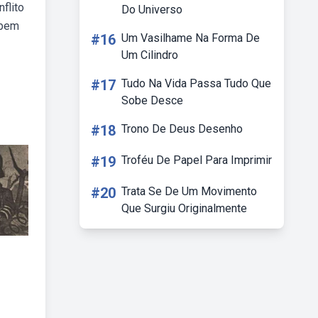
flito
Do Universo
 bem
#16
Um Vasilhame Na Forma De
Um Cilindro
#17
Tudo Na Vida Passa Tudo Que
Sobe Desce
#18
Trono De Deus Desenho
#19
Troféu De Papel Para Imprimir
#20
Trata Se De Um Movimento
Que Surgiu Originalmente