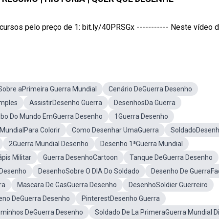
os pelo preço de 1: bit.ly/40PRSGx ----------- Neste vídeo do
obre aPrimeira Guerra Mundial
Cenário DeGuerra Desenho
mples
AssistirDesenho Guerra
DesenhosDa Guerra
obo Do Mundo EmGuerra Desenho
1Guerra Desenho
MundialPara Colorir
Como Desenhar UmaGuerra
SoldadoDesen
2Guerra Mundial Desenho
Desenho 1ªGuerra Mundial
is Militar
Guerra DesenhoCartoon
Tanque DeGuerra Desenho
 Desenho
DesenhoSobre O DIA Do Soldado
Desenho De GuerraFac
ra
Mascara De GasGuerra Desenho
DesenhoSoldier Guerreiro
eno DeGuerra Desenho
PinterestDesenho Guerra
minhos DeGuerra Desenho
Soldado De La PrimeraGuerra Mundial D