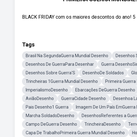
BLACK FRIDAY com os maiores descontos do ano! 5 curs
Tags
Brasil Na SegundaGuerra Mundial Desenho
Desenhos S
Desenhos De GuerraPara Desenhar
Guerra DesenhoSi
Desenhos Sobre Guerra'S
DesenhoDe Soldados
Gl
Trincheiras 1Guerra Mundial Desenho
Primeira Guerra 
ImperialismoDesenho
Ebarcações DeGuerra Desenho
AviãoDesenho
GuerraCidade Desenho
Desenhoa Láp
Pais Desenho1 Guerra
Imagem De Um País EmGuerra
Marcha SoldadoDesenho
DesenhosReferentes a Guer
Campo DeGuerra Desenho
TrincheiraDesenho
Terr
Capa De TrabalhoPrimeira Guerra Mundial Desenho
Ho