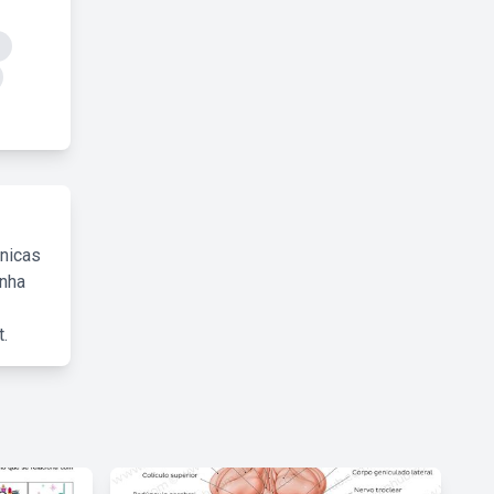
cnicas
inha
.