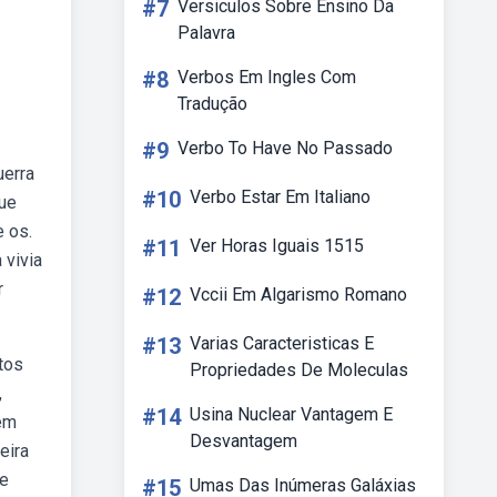
#7
Versiculos Sobre Ensino Da
Palavra
#8
Verbos Em Ingles Com
Tradução
#9
Verbo To Have No Passado
uerra
#10
Verbo Estar Em Italiano
que
e os.
#11
Ver Horas Iguais 1515
 vivia
r
#12
Vccii Em Algarismo Romano
#13
Varias Caracteristicas E
tos
Propriedades De Moleculas
,
#14
Usina Nuclear Vantagem E
 em
Desvantagem
eira
de
#15
Umas Das Inúmeras Galáxias