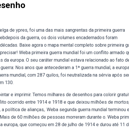
esenho
elga de ypres, foi uma das mais sangrentas da primeira guerra
 Webdepois da guerra, os dois volumes encadernados foram
 décadas. Baixe agora o mapa mental completo sobre primeira g
precisar! Weba primeira guerra mundial foi um conflito armado 
s da europa. O seu caráter mundial estava relacionado ao fato d
uerra: Nos anos que antecederam a 1ª guerra mundial, a europa
rra mundial, com 287 quilos, foi neutralizada na sérvia após se
om 130.
intar e imprimir. Temos milhares de desenhos para colorir gratui
flito ocorrido entre 1914 e 1918 e que deixou milhões de mortos
, a política de alianças,. Weba segunda guerra mundial terminou
. Mais de 60 milhões de pessoas morreram durante o. Weba prim
o na europa, que começou em 28 de julho de 1914 e durou até 11 