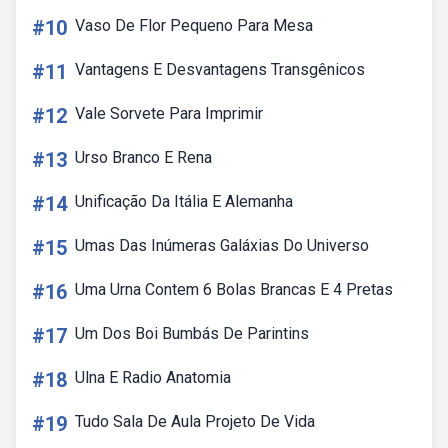
#10
Vaso De Flor Pequeno Para Mesa
#11
Vantagens E Desvantagens Transgênicos
#12
Vale Sorvete Para Imprimir
#13
Urso Branco E Rena
#14
Unificação Da Itália E Alemanha
#15
Umas Das Inúmeras Galáxias Do Universo
#16
Uma Urna Contem 6 Bolas Brancas E 4 Pretas
#17
Um Dos Boi Bumbás De Parintins
#18
Ulna E Radio Anatomia
#19
Tudo Sala De Aula Projeto De Vida