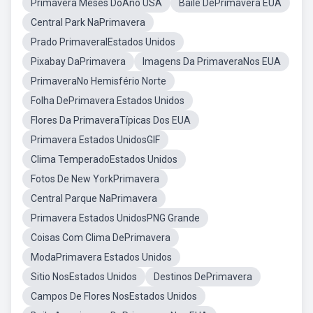
Primavera Meses DoAno USA
Baile DePrimavera EUA
Central Park NaPrimavera
Prado PrimaveralEstados Unidos
Pixabay DaPrimavera
Imagens Da PrimaveraNos EUA
PrimaveraNo Hemisfério Norte
Folha DePrimavera Estados Unidos
Flores Da PrimaveraTípicas Dos EUA
Primavera Estados UnidosGIF
Clima TemperadoEstados Unidos
Fotos De New YorkPrimavera
Central Parque NaPrimavera
Primavera Estados UnidosPNG Grande
Coisas Com Clima DePrimavera
ModaPrimavera Estados Unidos
Sitio NosEstados Unidos
Destinos DePrimavera
Campos De Flores NosEstados Unidos