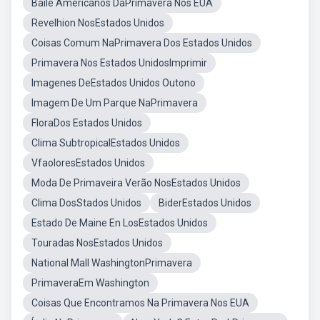
Baile Americanos DaPrimavera Nos EUA
Revelhion NosEstados Unidos
Coisas Comum NaPrimavera Dos Estados Unidos
Primavera Nos Estados UnidosImprimir
Imagenes DeEstados Unidos Outono
Imagem De Um Parque NaPrimavera
FloraDos Estados Unidos
Clima SubtropicalEstados Unidos
VfaoloresEstados Unidos
Moda De Primaveira Verão NosEstados Unidos
Clima DosStados Unidos
BiderEstados Unidos
Estado De Maine En LosEstados Unidos
Touradas NosEstados Unidos
National Mall WashingtonPrimavera
PrimaveraEm Washington
Coisas Que Encontramos Na Primavera Nos EUA