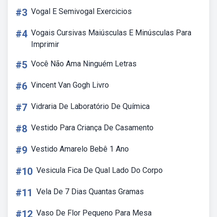
#3
Vogal E Semivogal Exercicios
#4
Vogais Cursivas Maiúsculas E Minúsculas Para
Imprimir
#5
Você Não Ama Ninguém Letras
#6
Vincent Van Gogh Livro
#7
Vidraria De Laboratório De Química
#8
Vestido Para Criança De Casamento
#9
Vestido Amarelo Bebê 1 Ano
#10
Vesicula Fica De Qual Lado Do Corpo
#11
Vela De 7 Dias Quantas Gramas
#12
Vaso De Flor Pequeno Para Mesa