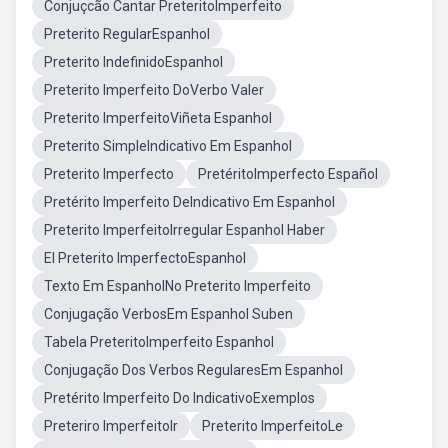
Conjuçcão Cantar PreteritoImperfeito
Preterito RegularEspanhol
Preterito IndefinidoEspanhol
Preterito Imperfeito DoVerbo Valer
Preterito ImperfeitoViñeta Espanhol
Preterito SimpleIndicativo Em Espanhol
Preterito Imperfecto
PretéritoImperfecto Español
Pretérito Imperfeito DeIndicativo Em Espanhol
Preterito ImperfeitoIrregular Espanhol Haber
El Preterito ImperfectoEspanhol
Texto Em EspanholNo Preterito Imperfeito
Conjugação VerbosEm Espanhol Suben
Tabela PreteritoImperfeito Espanhol
Conjugação Dos Verbos RegularesEm Espanhol
Pretérito Imperfeito Do IndicativoExemplos
Preteriro ImperfeitoIr
Preterito ImperfeitoLe