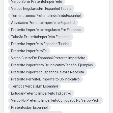
Verbo Sorrir PreteritoImperfeito
Verbos IregularesEm Espanhol Tabela
Terminaciones Preterito IndefinidoEspanhol
Atividades PreteritoImperfeito Espanhol
Preterito ImperfeitoIrregulares Em Espanhol
Tabe3a PreteritoImperfeito Espanhol
Preterito Imperfeito EspanholTirinha
Preterito ImperfeitoFoi
Verbo GustarEm Espanhol Preterito Imperfeito
Pretérito Imperfecto De IndicativoEspañol Ejemplos
Preterito Imperfect EspanholPalavra Necesita
Pretérito PerfeitoE Imperfeito Do Indicativo
Tempos VerbaisEm Espanhol
EstudarPretérito Imperfeito Indicativo
Verbo No Preterito ImperfeitoConjugado No Verbo Pedir
PretéritosEm Espanhol