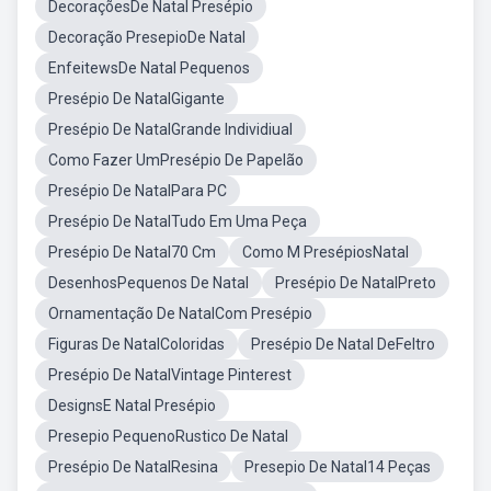
DecoraçõesDe Natal Presépio
Decoração PresepioDe Natal
EnfeitewsDe Natal Pequenos
Presépio De NatalGigante
Presépio De NatalGrande Individiual
Como Fazer UmPresépio De Papelão
Presépio De NatalPara PC
Presépio De NatalTudo Em Uma Peça
Presépio De Natal70 Cm
Como M PresépiosNatal
DesenhosPequenos De Natal
Presépio De NatalPreto
Ornamentação De NatalCom Presépio
Figuras De NatalColoridas
Presépio De Natal DeFeltro
Presépio De NatalVintage Pinterest
DesignsE Natal Presépio
Presepio PequenoRustico De Natal
Presépio De NatalResina
Presepio De Natal14 Peças