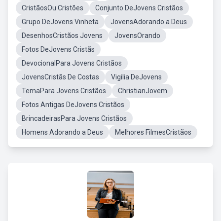
CristãosOu Cristões
Conjunto DeJovens Cristãos
Grupo DeJovens Vinheta
JovensAdorando a Deus
DesenhosCristãos Jovens
JovensOrando
Fotos DeJovens Cristãs
DevocionalPara Jovens Cristãos
JovensCristãs De Costas
Vigilia DeJovens
TemaPara Jovens Cristãos
ChristianJovem
Fotos Antigas DeJovens Cristãos
BrincadeirasPara Jovens Cristãos
Homens Adorando a Deus
Melhores FilmesCristãos