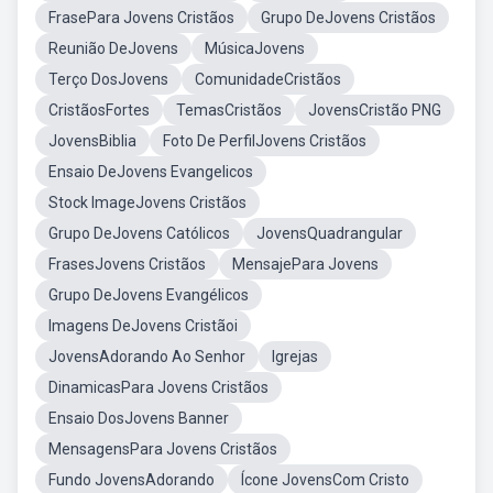
FrasePara Jovens Cristãos
Grupo DeJovens Cristãos
Reunião DeJovens
MúsicaJovens
Terço DosJovens
ComunidadeCristãos
CristãosFortes
TemasCristãos
JovensCristão PNG
JovensBiblia
Foto De PerfilJovens Cristãos
Ensaio DeJovens Evangelicos
Stock ImageJovens Cristãos
Grupo DeJovens Católicos
JovensQuadrangular
FrasesJovens Cristãos
MensajePara Jovens
Grupo DeJovens Evangélicos
Imagens DeJovens Cristãoi
JovensAdorando Ao Senhor
Igrejas
DinamicasPara Jovens Cristãos
Ensaio DosJovens Banner
MensagensPara Jovens Cristãos
Fundo JovensAdorando
Ícone JovensCom Cristo