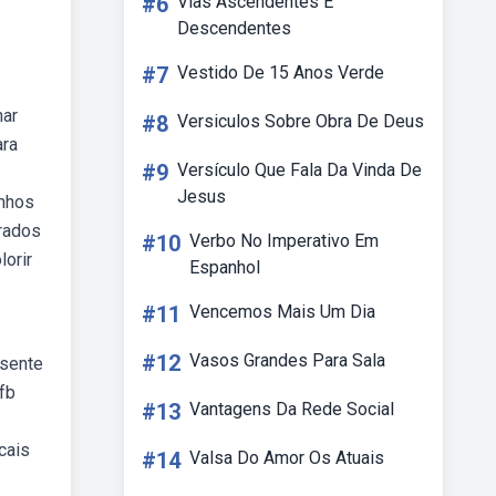
#6
Vias Ascendentes E
Descendentes
#7
Vestido De 15 Anos Verde
har
#8
Versiculos Sobre Obra De Deus
ara
#9
Versículo Que Fala Da Vinda De
Jesus
enhos
erados
#10
Verbo No Imperativo Em
lorir
Espanhol
#11
Vencemos Mais Um Dia
#12
Vasos Grandes Para Sala
esente
fb
#13
Vantagens Da Rede Social
cais
#14
Valsa Do Amor Os Atuais