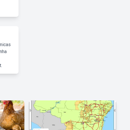
cnicas
inha
.