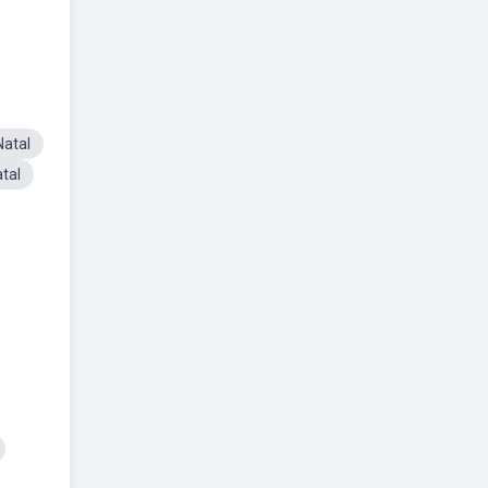
atal
tal