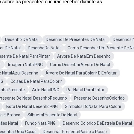
sobre os presentes que irão receber durante as.
Desenho De Natal
Desenho De Presentes De Natal
Desenhos N
r De Natal
DesenhoDo Natal
Como Desenhar UmPresente De Na
esente De Natal ParaPintar
Arvore De NatalEm Desenho
r
Imagem NatalPNG
Como DesenharÁrvore De Natal
e NatalAzul Desenho
Árvore De Natal ParaColorir E Enfeitar
NG
Coisas De Natal ParaColorir
enhoPressnte
Arte NatalPNG
Pai Natal ParaPintar
Presente De Natal DesenhoPequeno
Presente DesenhoColorido
Bota De Natal DesenhoPNG
Símbolos DoNatal Para Colorir
o E Branco
SilhuetaPresente De Natal
ães Natal
Fundo NatalPNG
Desenho Colorido DeEstrela De Natal
esenharUma Caixa
Desenhar PresentePasso a Passo