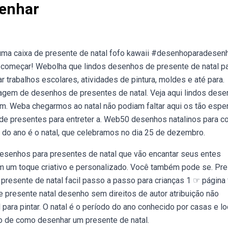
senhar
a caixa de presente de natal fofo kawaii #desenhoparadesen
 começar! Webolha que lindos desenhos de presente de natal p
r trabalhos escolares, atividades de pintura, moldes e até para.
gem de desenhos de presentes de natal. Veja aqui lindos des
 em. Weba chegarmos ao natal não podiam faltar aqui os tão esp
 de presentes para entreter a. Web50 desenhos natalinos para co
 do ano é o natal, que celebramos no dia 25 de dezembro.
desenhos para presentes de natal que vão encantar seus entes
om um toque criativo e personalizado. Você também pode se. Pr
presente de natal facil passo a passo para crianças 1 ☞ página 
presente natal desenho sem direitos de autor atribuição não
 para pintar. O natal é o período do ano conhecido por casas e lo
 de como desenhar um presente de natal.