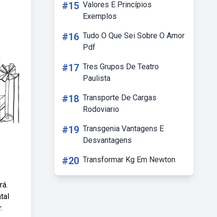
#15
Valores E Princípios
Exemplos
#16
Tudo O Que Sei Sobre O Amor
Pdf
#17
Tres Grupos De Teatro
Paulista
#18
Transporte De Cargas
Rodoviario
#19
Transgenia Vantagens E
Desvantagens
#20
Transformar Kg Em Newton
rá.
tal
.