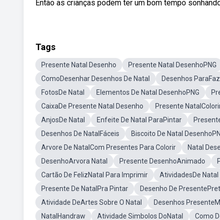
Então as crianças podem ter um bom tempo sonhando 
Tags
Presente Natal Desenho
Presente Natal DesenhoPNG
ComoDesenhar Desenhos De Natal
Desenhos ParaFaze
FotosDe Natal
Elementos De Natal DesenhoPNG
Pr
CaixaDe Presente Natal Desenho
Presente NatalColori
AnjosDe Natal
Enfeite De Natal ParaPintar
Present
Desenhos De NatalFáceis
Biscoito De Natal DesenhoP
Arvore De NatalCom Presentes Para Colorir
Natal Des
DesenhoArvora Natal
Presente DesenhoAnimado
Cartão De FelizNatal Para Imprimir
AtividadesDe Natal
Presente De NatalPra Pintar
Desenho De PresentePret
Atividade DeArtes Sobre O Natal
Desenhos PresenteM
NatalHandraw
Atividade Simbolos DoNatal
Como D