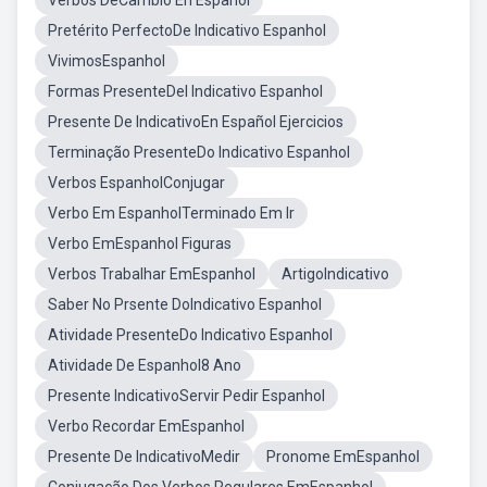
Verbos DeCambio En Español
Pretérito PerfectoDe Indicativo Espanhol
VivimosEspanhol
Formas PresenteDel Indicativo Espanhol
Presente De IndicativoEn Español Ejercicios
Terminação PresenteDo Indicativo Espanhol
Verbos EspanholConjugar
Verbo Em EspanholTerminado Em Ir
Verbo EmEspanhol Figuras
Verbos Trabalhar EmEspanhol
ArtigoIndicativo
Saber No Prsente DoIndicativo Espanhol
Atividade PresenteDo Indicativo Espanhol
Atividade De Espanhol8 Ano
Presente IndicativoServir Pedir Espanhol
Verbo Recordar EmEspanhol
Presente De IndicativoMedir
Pronome EmEspanhol