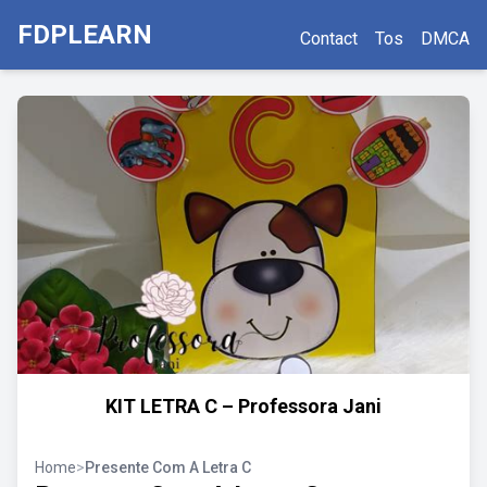
FDPLEARN
Contact
Tos
DMCA
KIT LETRA C – Professora Jani
Home
>
Presente Com A Letra C