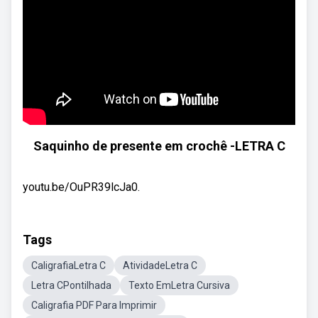
Saquinho de presente em crochê -LETRA C
youtu.be/OuPR39lcJa0.
Tags
CaligrafiaLetra C
AtividadeLetra C
Letra CPontilhada
Texto EmLetra Cursiva
Caligrafia PDF Para Imprimir