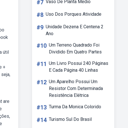
#7
Vaso De Planta Medio
#8
Uso Dos Porques Atividade
#9
Unidade Dezena E Centena 2
ebo
Ano
book
#10
Um Terreno Quadrado Foi
Dividido Em Quatro Partes
 útil
#11
Um Livro Possui 240 Páginas
e +
E Cada Página 40 Linhas
 seja,
#12
Um Aparelho Possui Um
Resistor Com Determinada
Resistência Elétrica
t are
#13
Turma Da Monica Colorido
e
ções,
#14
Turismo Sul Do Brasil
e