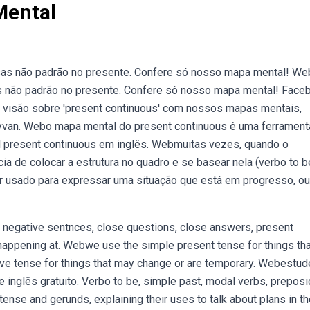
Mental
isas não padrão no presente. Confere só nosso mapa mental! W
as não padrão no presente. Confere só nosso mapa mental! Face
ua visão sobre 'present continuous' com nossos mapas mentais,
van. Webo mapa mental do present continuous é uma ferramenta
l present continuous em inglês. Webmuitas vezes, quando o
ia de colocar a estrutura no quadro e se basear nela (verbo to b
er usado para expressar uma situação que está em progresso, ou
 negative sentnces, close questions, close answers, present
happening at. Webwe use the simple present tense for things tha
ive tense for things that may change or are temporary. Webestud
 inglês gratuito. Verbo to be, simple past, modal verbs, preposi
nse and gerunds, explaining their uses to talk about plans in th