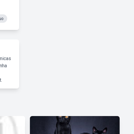
uo
cnicas
inha
.