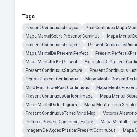
Tags
Present ContinuousImages
Past Continuos Mapa Ment
Mapa MentalSobre Presente Continuo
Mapa MentalDo
Present ContinuousImagens
Present ContinuousPictu
Mapa MentalDe Present Perfect
Present Perfect XPre
Mapa Mentalto Be Present
Exemplos DePresent Cont
Present ContinuousStructure
Present ContinuousIllust
FigurasPresent Continuous
Mapa Mental PresentPerfe
Mind Map SobrePast Continuous
Mapa MentalPresente
Present ContinuousCartoon Image
Mapa Mental Sobre
Mapa MentalDo Instagram
Mapa MentalTema Simples
Present ContinuousTense Mind Map
Vetores Aleatori
Pictures Present ContinuousFuture
Mapa MentalPrese
Imagem De Ações PraticarPresent Continuous
Mapa M