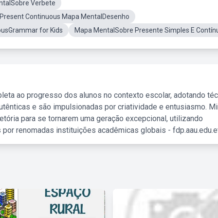
talSobre Verbete
Present Continuous Mapa MentalDesenho
ousGrammar for Kids
Mapa MentalSobre Presente Simples E Contín
leta ao progresso dos alunos no contexto escolar, adotando té
tênticas e são impulsionadas por criatividade e entusiasmo. M
etória para se tornarem uma geração excepcional, utilizando
 por renomadas instituições acadêmicas globais - fdp.aau.edu.et