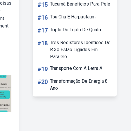
coisas
#15
Tucumã Benefícios Para Pele
e
#16
Tsu Chu E Harpastaum
nt
oment
#17
Triplo Do Triplo De Quatro
#18
Tres Resistores Identicos De
R 30 Estao Ligados Em
Paralelo
#19
Transporte Com A Letra A
#20
Transformação De Energia 8
Ano