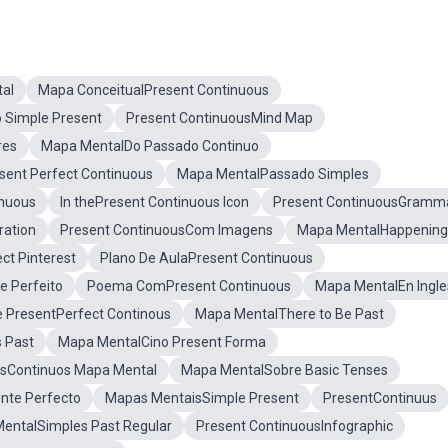
al
Mapa ConceitualPresent Continuous
 Simple Present
Present ContinuousMind Map
res
Mapa MentalDo Passado Continuo
sent Perfect Continuous
Mapa MentalPassado Simples
inuous
In thePresent Continuous Icon
Present ContinuousGramm
ration
Present ContinuousCom Imagens
Mapa MentalHappening
ct Pinterest
Plano De AulaPresent Continuous
 Perfeito
Poema ComPresent Continuous
Mapa MentalEn Ingle
 PresentPerfect Continous
Mapa MentalThere to Be Past
 Past
Mapa MentalCino Present Forma
osContinuos Mapa Mental
Mapa MentalSobre Basic Tenses
nte Perfecto
Mapas MentaisSimple Present
PresentContinuus
entalSimples Past Regular
Present ContinuousInfographic