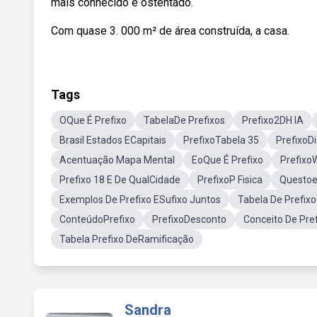
mais conhecido e ostentado.
Com quase 3. 000 m² de área construída, a casa.
Tags
OQue É Prefixo
TabelaDe Prefixos
Prefixo2DH IA
Brasil Estados ECapitais
PrefixoTabela 35
PrefixoDi
Acentuação Mapa Mental
EoQue É Prefixo
Prefixo
Prefixo 18 E De QualCidade
PrefixoP Fisica
Questoe
Exemplos De Prefixo ESufixo Juntos
Tabela De Prefix
ConteúdoPrefixo
PrefixoDesconto
Conceito De Pref
Tabela Prefixo DeRamificação
Sandra