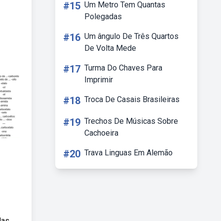
#15
Um Metro Tem Quantas
Polegadas
#16
Um ângulo De Três Quartos
De Volta Mede
#17
Turma Do Chaves Para
Imprimir
#18
Troca De Casais Brasileiras
#19
Trechos De Músicas Sobre
Cachoeira
#20
Trava Linguas Em Alemão
das