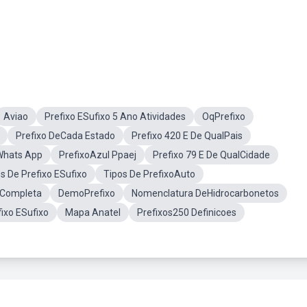
Aviao
Prefixo ESufixo 5 Ano Atividades
OqPrefixo
Prefixo DeCada Estado
Prefixo 420 E De QualPais
Whats App
PrefixoAzul Ppaej
Prefixo 79 E De QualCidade
s De Prefixo ESufixo
Tipos De PrefixoAuto
oCompleta
DemoPrefixo
Nomenclatura DeHidrocarbonetos
ixo ESufixo
Mapa Anatel
Prefixos250 Definicoes