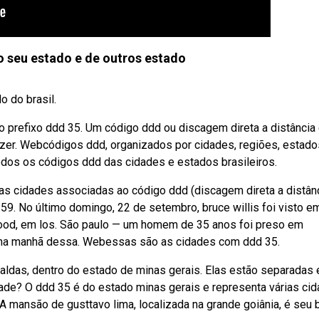
 seu estado e de outros estado
 do brasil.
o prefixo ddd 35. Um código ddd ou discagem direta a distância
zer. Webcódigos ddd, organizados por cidades, regiões, estado
todos os códigos ddd das cidades e estados brasileiros.
as cidades associadas ao código ddd (discagem direta a distân
159. No último domingo, 22 de setembro, bruce willis foi visto 
wood, em los. São paulo — um homem de 35 anos foi preso em
a, na manhã dessa. Webessas são as cidades com ddd 35.
caldas, dentro do estado de minas gerais. Elas estão separadas
ade? O ddd 35 é do estado minas gerais e representa várias ci
 A mansão de gusttavo lima, localizada na grande goiânia, é seu