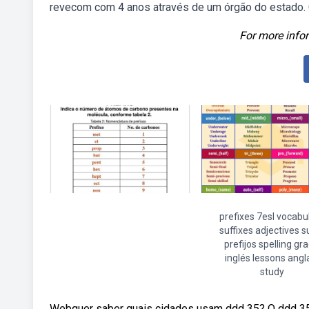
revecom com 4 anos através de um órgão do estado. Cu
For more infor
prefixes 7esl vocabu
suffixes adjectives su
prefijos spelling gr
inglés lessons angl
study
Webquer saber quais cidades usam ddd 35? O ddd 35 