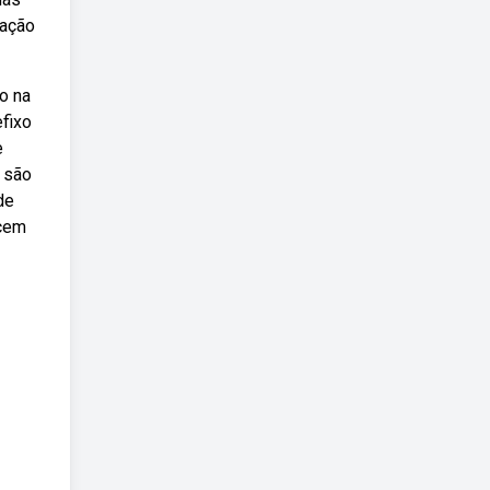
gação
o na
efixo
e
e são
de
ecem