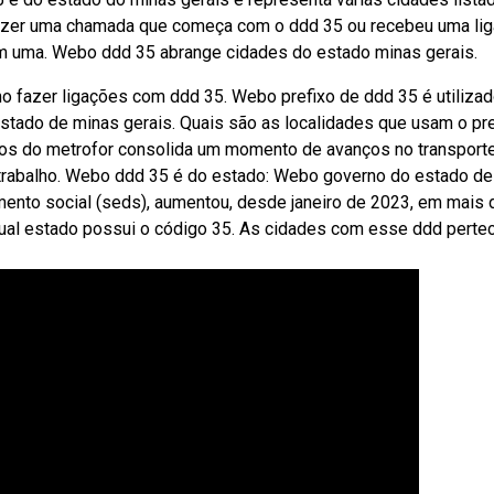
fazer uma chamada que começa com o ddd 35 ou recebeu uma li
em uma. Webo ddd 35 abrange cidades do estado minas gerais.
omo fazer ligações com ddd 35. Webo prefixo de ddd 35 é utilizad
Estado de minas gerais. Quais são as localidades que usam o pr
s do metrofor consolida um momento de avanços no transport
e trabalho. Webo ddd 35 é do estado: Webo governo do estado d
mento social (seds), aumentou, desde janeiro de 2023, em mais 
ual estado possui o código 35. As cidades com esse ddd pert