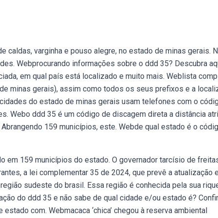
e caldas, varginha e pouso alegre, no estado de minas gerais. 
idades. Webprocurando informações sobre o ddd 35? Descubra aq
ciada, em qual país está localizado e muito mais. Weblista comp
 de minas gerais), assim como todos os seus prefixos e a local
 cidades do estado de minas gerais usam telefones com o códi
des. Webo ddd 35 é um código de discagem direta a distância atr
l. Abrangendo 159 municípios, este. Webde qual estado é o códi
do em 159 municípios do estado. O governador tarcísio de freita
antes, a lei complementar 35 de 2024, que prevê a atualização e
 região sudeste do brasil. Essa região é conhecida pela sua riqu
gação do ddd 35 e não sabe de qual cidade e/ou estado é? Confir
 e estado com. Webmacaca ‘chica’ chegou à reserva ambiental