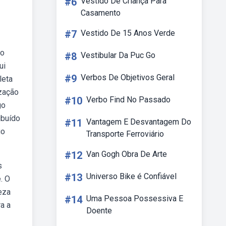
#6
Vestido De Criança Para
Casamento
#7
Vestido De 15 Anos Verde
No
#8
Vestibular Da Puc Go
ui
#9
Verbos De Objetivos Geral
leta
ização
#10
Verbo Find No Passado
go
ibuído
#11
Vantagem E Desvantagem Do
go
Transporte Ferroviário
#12
Van Gogh Obra De Arte
s
#13
Universo Bike é Confiável
. O
eza
#14
Uma Pessoa Possessiva E
a a
Doente