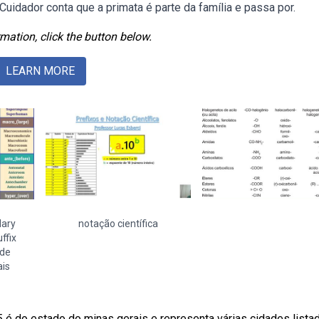
idador conta que a primata é parte da família e passa por.
mation, click the button below.
LEARN MORE
lary
notação científica
ffix
ade
ais
é do estado do minas gerais e representa várias cidades lista