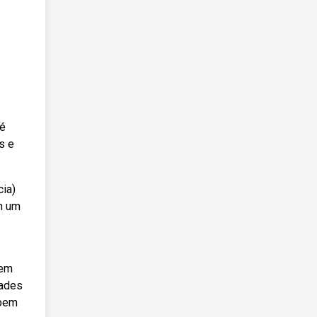
 é
s e
cia)
em um
 em
dades
 bem