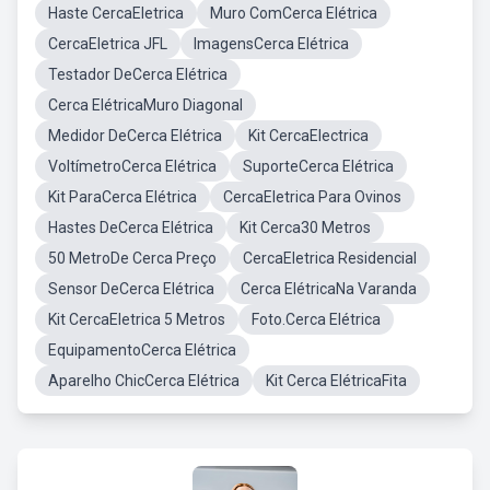
Haste CercaEletrica
Muro ComCerca Elétrica
CercaEletrica JFL
ImagensCerca Elétrica
Testador DeCerca Elétrica
Cerca ElétricaMuro Diagonal
Medidor DeCerca Elétrica
Kit CercaElectrica
VoltímetroCerca Elétrica
SuporteCerca Elétrica
Kit ParaCerca Elétrica
CercaEletrica Para Ovinos
Hastes DeCerca Elétrica
Kit Cerca30 Metros
50 MetroDe Cerca Preço
CercaEletrica Residencial
Sensor DeCerca Elétrica
Cerca ElétricaNa Varanda
Kit CercaEletrica 5 Metros
Foto.Cerca Elétrica
EquipamentoCerca Elétrica
Aparelho ChicCerca Elétrica
Kit Cerca ElétricaFita