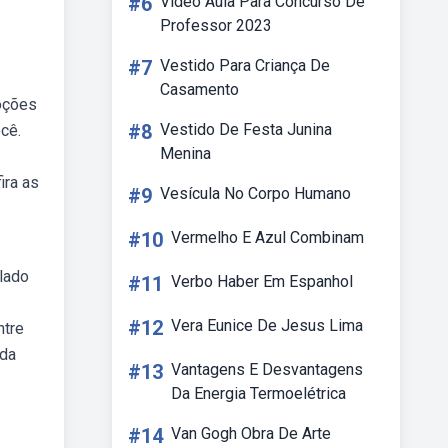
#6
Video Aula Para Concurso De
Professor 2023
#7
Vestido Para Criança De
Casamento
moções
#8
Vestido De Festa Junina
cê.
Menina
ira as
#9
Vesícula No Corpo Humano
#10
Vermelho E Azul Combinam
lado
#11
Verbo Haber Em Espanhol
#12
Vera Eunice De Jesus Lima
ntre
 da
#13
Vantagens E Desvantagens
Da Energia Termoelétrica
#14
Van Gogh Obra De Arte