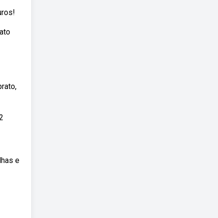
uros!
ato
rato,
2
lhas e