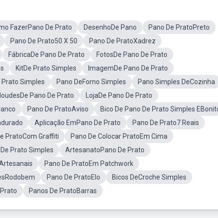
mo FazerPano De Prato
DesenhoDe Pano
Pano De PratoPreto
Pano De Prato50 X 50
Pano De PratoXadrez
FábricaDe Pano De Prato
FotosDe Pano De Prato
es
KitDe Prato Simples
ImagemDe Pano De Prato
 Prato Simples
Pano DeForno Simples
Pano Simples DeCozinha
oudesDe Pano De Prato
LojaDe Pano De Prato
ranco
Pano De PratoAviso
Bico De Pano De Prato Simples EBonit
ndurado
Aplicação EmPano De Prato
Pano De Prato7 Reais
e PratoCom Graffiti
Pano De Colocar PratoEm Cima
De Prato Simples
ArtesanatoPano De Prato
Artesanais
Pano De PratoEm Patchwork
lesRodobem
Pano De PratoElo
Bicos DeCroche Simples
 Prato
Panos De PratoBarras