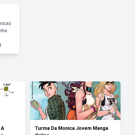
cnicas
inha
.
 A
Turma Da Monica Jovem Manga