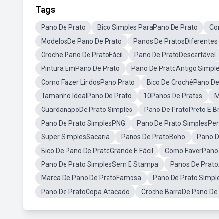
Tags
Pano De Prato
Bico Simples ParaPano De Prato
Co
ModelosDe Pano De Prato
Panos De PratosDiferentes
Croche Pano De PratoFácil
Pano De PratoDescartável
Pintura EmPano De Prato
Pano De PratoAntigo Simpl
Como Fazer LindosPano Prato
Bico De CrochêPano De
Tamanho IdealPano De Prato
10Panos De Pratos
M
GuardanapoDe Prato Simples
Pano De PratoPreto E B
Pano De Prato SimplesPNG
Pano De Prato SimplesPe
Super SimplesSacaria
Panos De PratoBoho
Pano D
Bico De Pano De PratoGrande E Fácil
Como FaverPano 
Pano De Prato SimplesSem E Stampa
Panos De Prato
Marca De Pano De PratoFamosa
Pano De Prato Simp
Pano De PratoCopa Atacado
Croche BarraDe Pano De