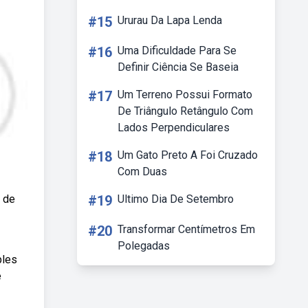
#15
Ururau Da Lapa Lenda
#16
Uma Dificuldade Para Se
Definir Ciência Se Baseia
#17
Um Terreno Possui Formato
De Triângulo Retângulo Com
Lados Perpendiculares
#18
Um Gato Preto A Foi Cruzado
Com Duas
 de
#19
Ultimo Dia De Setembro
#20
Transformar Centímetros Em
Polegadas
ples
e