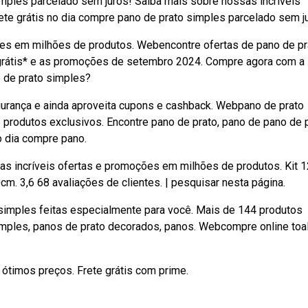
imples parcelado sem juros! Saiba mais sobre nossas incríveis
e grátis no dia compre pano de prato simples parcelado sem j
ões em milhões de produtos. Webencontre ofertas de pano de pr
 grátis* e as promoções de setembro 2024. Compre agora com a
 de prato simples?
rança e ainda aproveita cupons e cashback. Webpano de prato
produtos exclusivos. Encontre pano de prato, pano de pano de p
o dia compre pano.
as incríveis ofertas e promoções em milhões de produtos. Kit 1
. 3,6 68 avaliações de clientes. | pesquisar nesta página.
imples feitas especialmente para você. Mais de 144 produtos
simples, panos de prato decorados, panos. Webcompre online toa
ótimos preços. Frete grátis com prime.