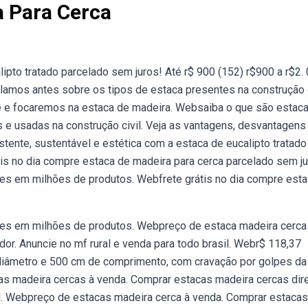
a Para Cerca
ipto tratado parcelado sem juros! Até r$ 900 (152) r$900 a r$2.
lamos antes sobre os tipos de estaca presentes na construção c
e e focaremos na estaca de madeira. Websaiba o que são estac
 e usadas na construção civil. Veja as vantagens, desvantagens 
tente, sustentável e estética com a estaca de eucalipto tratado
átis no dia compre estaca de madeira para cerca parcelado sem ju
es em milhões de produtos. Webfrete grátis no dia compre est
ões em milhões de produtos. Webpreço de estaca madeira cerca
or. Anuncie no mf rural e venda para todo brasil. Webr$ 118,37
 diâmetro e 500 cm de comprimento, com cravação por golpes da
as madeira cercas à venda. Comprar estacas madeira cercas dir
il. Webpreço de estacas madeira cerca à venda. Comprar estacas