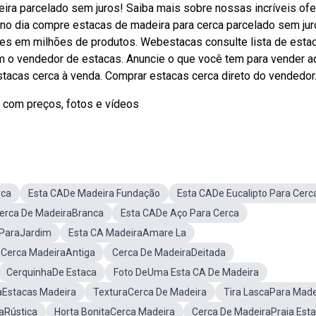
ira parcelado sem juros! Saiba mais sobre nossas incríveis ofe
no dia compre estacas de madeira para cerca parcelado sem jur
ões em milhões de produtos. Webestacas consulte lista de esta
m o vendedor de estacas. Anuncie o que você tem para vender aq
tacas cerca à venda. Comprar estacas cerca direto do vendedor
s com preços, fotos e vídeos
rca
Esta CADe Madeira Fundação
Esta CADe Eucalipto Para Cerc
erca De MadeiraBranca
Esta CADe Aço Para Cerca
 ParaJardim
Esta CA MadeiraAmare La
Cerca MadeiraAntiga
Cerca De MadeiraDeitada
CerquinhaDe Estaca
Foto DeUma Esta CA De Madeira
Estacas Madeira
TexturaCerca De Madeira
Tira LascaPara Made
aRústica
Horta BonitaCerca Madeira
Cerca De MadeiraPraia Est