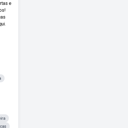
rtas e
os!
cas
ui.
.
a
ira
acas