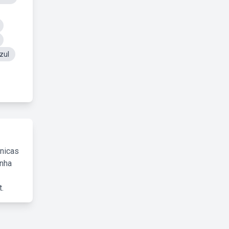
zul
cnicas
inha
.