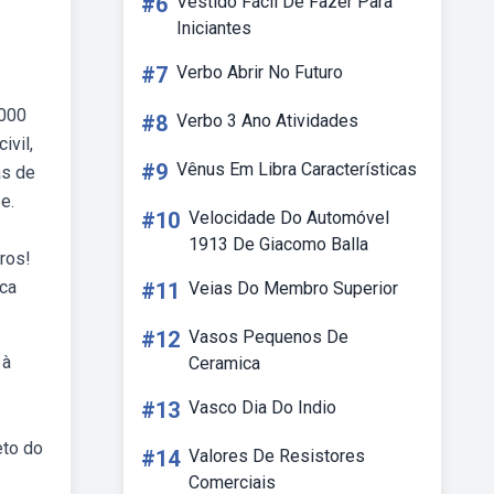
#6
Vestido Fácil De Fazer Para
Iniciantes
#7
Verbo Abrir No Futuro
 000
#8
Verbo 3 Ano Atividades
ivil,
#9
Vênus Em Libra Características
as de
e.
#10
Velocidade Do Automóvel
1913 De Giacomo Balla
ros!
aca
#11
Veias Do Membro Superior
#12
Vasos Pequenos De
 à
Ceramica
#13
Vasco Dia Do Indio
eto do
#14
Valores De Resistores
Comerciais