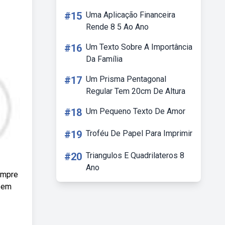
#15
Uma Aplicação Financeira
Rende 8 5 Ao Ano
#16
Um Texto Sobre A Importância
Da Família
#17
Um Prisma Pentagonal
Regular Tem 20cm De Altura
#18
Um Pequeno Texto De Amor
#19
Troféu De Papel Para Imprimir
#20
Triangulos E Quadrilateros 8
Ano
compre
s em