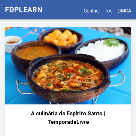
FDPLEARN
Contact
Tos
DMCA
A culinária do Espírito Santo |
TemporadaLivre