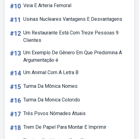
#10
Veia E Arteria Femoral
#11
Usinas Nucleares Vantagens E Desvantagens
#12
Um Restaurante Está Com Treze Pessoas 9
Clientes
#13
Um Exemplo De Gênero Em Que Predomina A
Argumentação é
#14
Um Animal Com A Letra B
#15
Turma Da Mônica Nomes
#16
Turma Da Monica Colorido
#17
Três Povos Nômades Atuais
#18
Trem De Papel Para Montar E Imprimir