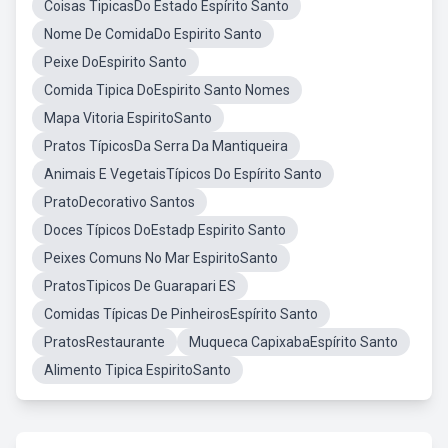
Coisas TipicasDo Estado Espírito Santo
Nome De ComidaDo Espirito Santo
Peixe DoEspirito Santo
Comida Tipica DoEspirito Santo Nomes
Mapa Vitoria EspiritoSanto
Pratos TípicosDa Serra Da Mantiqueira
Animais E VegetaisTípicos Do Espírito Santo
PratoDecorativo Santos
Doces Típicos DoEstadp Espirito Santo
Peixes Comuns No Mar EspiritoSanto
PratosTipicos De Guarapari ES
Comidas Típicas De PinheirosEspírito Santo
PratosRestaurante
Muqueca CapixabaEspírito Santo
Alimento Tipica EspiritoSanto