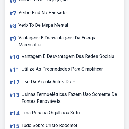
#6
#7
Verbo Find No Passado
#8
Verb To Be Mapa Mental
#9
Vantagens E Desvantagens Da Energia
Maremotriz
#10
Vantagem E Desvantagem Das Redes Sociais
#11
Utilize As Propriedades Para Simplificar
#12
Uso Da Vírgula Antes Do E
#13
Usinas Termoelétricas Fazem Uso Somente De
Fontes Renováveis.
#14
Uma Pessoa Orgulhosa Sofre
#15
Tudo Sobre Cristo Redentor