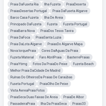
Praia DaFuseta Ria
Ilha Fuzeta
PraiaDeserta
PraiasDesertas Portugal
Praia DaFuseta Algarve
Barco Casa Fuzeta
Ilha De Areia
Principado DaFuzeta
Fuzeta
Fuzeta Portugal
PraiaBarra Nova
PraiaDos Tesos Tavira
Praia DaFoca
PraiaSanta Luzia
Praia DaLota Algarve
PraiasDo Algarve Mapa
Nova IorquePraia
Cores DaAguas Da Praia
Fuzeta Material
Faro AbrilPraia
BasterrePraias
PraiaYtimg
Fotos Da PraiaDo Peixe
Fuzeta Beach
Melhor Praia DaCidade De Madrid
Ruínas Do OlheirosDa Praias De Caraúbas
Fuseta Portugal
PraiaOlho De Peixe
Vista AereaPraia Fotos
PraiaSeca Duas Faixas De Areia
PraiaDe Albor
PassadeiraPraia
Ilha Da PraiaSeca
Praias33