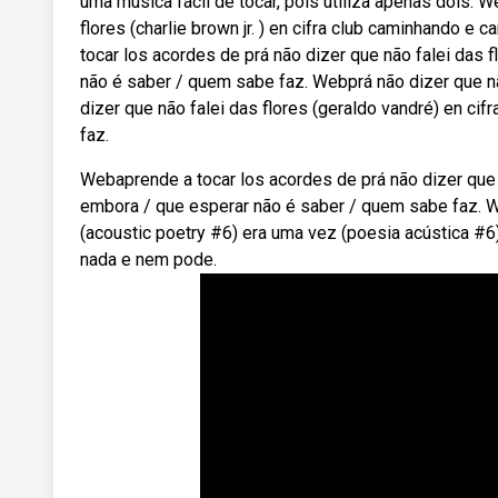
uma música fácil de tocar, pois utiliza apenas dois. 
flores (charlie brown jr. ) en cifra club caminhando 
tocar los acordes de prá não dizer que não falei das 
não é saber / quem sabe faz. Webprá não dizer que nã
dizer que não falei das flores (geraldo vandré) en c
faz.
Webaprende a tocar los acordes de prá não dizer que n
embora / que esperar não é saber / quem sabe faz. W
(acoustic poetry #6) era uma vez (poesia acústica #6) 
nada e nem pode.