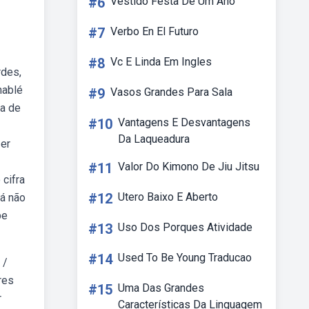
#6
Vestido Festa De Um Ano
#7
Verbo En El Futuro
#8
Vc E Linda Em Ingles
rdes,
hablé
#9
Vasos Grandes Para Sala
ca de
#10
Vantagens E Desvantagens
Da Laqueadura
zer
#11
Valor Do Kimono De Jiu Jitsu
 cifra
#12
Utero Baixo E Aberto
rá não
be
#13
Uso Dos Porques Atividade
#14
Used To Be Young Traducao
 /
res
#15
Uma Das Grandes
r
Características Da Linguagem