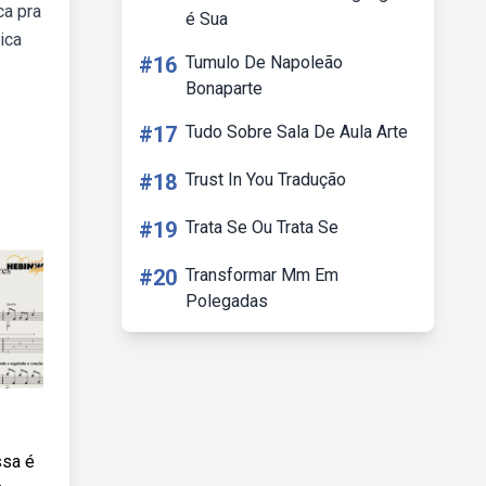
ca pra
é Sua
ica
#16
Tumulo De Napoleão
Bonaparte
#17
Tudo Sobre Sala De Aula Arte
#18
Trust In You Tradução
#19
Trata Se Ou Trata Se
#20
Transformar Mm Em
Polegadas
ssa é