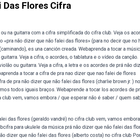
 Das Flores Cifra
 na guitarra com a cifra simplificada do cifra club. Veja os aco
lo «pra não dizer que não falei das flores» (para no decir que no 
(caminando), es una canción creada. Webaprenda a tocar a músi
itarra. Veja a cifra, o acordes, o tablatura e o vídeo da canção.
ão ou guitarra. Veja a cifra, a letra e os acordes de prá não di
prenda a tocar a cifra de pra nao dizer que nao falei de flores
a de pra não dizer que não falei das flores (charlie brown jr. ) no
mos todos iguais braços. Webaprende a tocar los acordes de p
ifra club vem, vamos embora / que esperar não é saber / quem sa
alei das flores (geraldo vandré) no cifra club vem, vamos embora
cifra para ukulele da música prá não dizer que não falei das flo
o dizer que não falei das flores (alberto costa) no cifra club Po