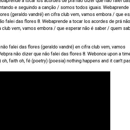
Webaprende a tocar los acordes de pra não dizer que não falei da
e cantando e seguindo a canção / somos todos iguais. Webaprende
flores (geraldo vandré) en cifra club vem, vamos embora / que es
o falei das flores 8. Webaprende a tocar los acordes de prá nã
ifra club vem, vamos embora / que esperar não é saber / quem sa
ão falei das flores (geraldo vandré) en cifra club vem, vamos
ebpra não dizer que não falei das flores 8. Webonce upon a tim
oh, faith oh, fé (poetry) (poesia) nothing happens and it can't p