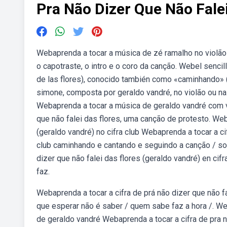
Pra Não Dizer Que Não Falei
Webaprenda a tocar a música de zé ramalho no violão ou
o capotraste, o intro e o coro da canção. Webel sencil
de las flores), conocido también como «caminhando» 
simone, composta por geraldo vandré, no violão ou na gu
Webaprenda a tocar a música de geraldo vandré com viol
que não falei das flores, uma canção de protesto. Weba
(geraldo vandré) no cifra club Webaprenda a tocar a cifr
club caminhando e cantando e seguindo a canção / so
dizer que não falei das flores (geraldo vandré) en c
faz.
Webaprenda a tocar a cifra de prá não dizer que não f
que esperar não é saber / quem sabe faz a hora /. Web
de geraldo vandré Webaprenda a tocar a cifra de pra nã