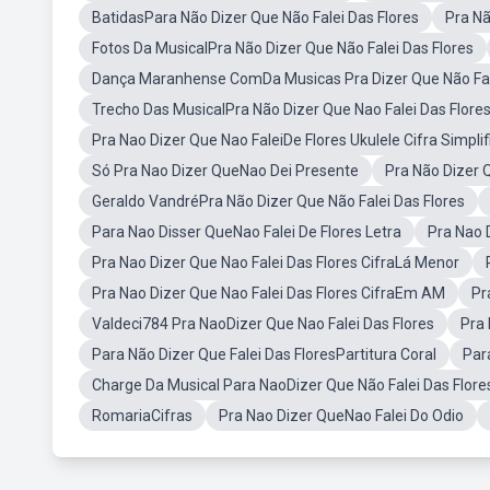
BatidasPara Não Dizer Que Não Falei Das Flores
Pra Nã
Fotos Da MusicalPra Não Dizer Que Não Falei Das Flores
Dança Maranhense ComDa Musicas Pra Dizer Que Não Fale
Trecho Das MusicalPra Não Dizer Que Nao Falei Das Flore
Pra Nao Dizer Que Nao FaleiDe Flores Ukulele Cifra Simpli
Só Pra Nao Dizer QueNao Dei Presente
Pra Não Dizer Q
Geraldo VandréPra Não Dizer Que Não Falei Das Flores
Para Nao Disser QueNao Falei De Flores Letra
Pra Nao 
Pra Nao Dizer Que Nao Falei Das Flores CifraLá Menor
Pra Nao Dizer Que Nao Falei Das Flores CifraEm AM
Pr
Valdeci784 Pra NaoDizer Que Nao Falei Das Flores
Pra 
Para Não Dizer Que Falei Das FloresPartitura Coral
Par
Charge Da Musical Para NaoDizer Que Não Falei Das Flore
RomariaCifras
Pra Nao Dizer QueNao Falei Do Odio