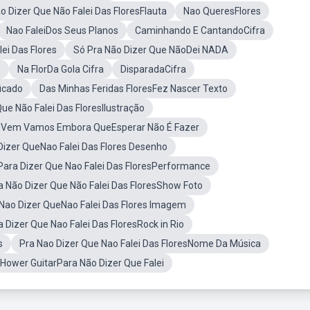
o Dizer Que Não Falei Das FloresFlauta
Nao QueresFlores
Nao FaleiDos Seus Planos
Caminhando E CantandoCifra
i Das Flores
Só Pra Não Dizer Que NãoDei NADA
s
Na FlorDa Gola Cifra
DisparadaCifra
ficado
Das Minhas Feridas FloresFez Nascer Texto
ue Não Falei Das FloresIlustração
Vem Vamos Embora QueEsperar Não É Fazer
Dizer QueNao Falei Das Flores Desenho
Para Dizer Que Nao Falei Das FloresPerformance
a Não Dizer Que Não Falei Das FloresShow Foto
Nao Dizer QueNao Falei Das Flores Imagem
a Dizer Que Nao Falei Das FloresRock in Rio
s
Pra Nao Dizer Que Nao Falei Das FloresNome Da Música
Hower GuitarPara Não Dizer Que Falei