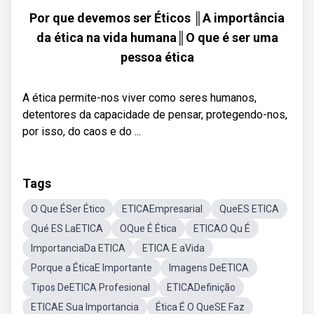
Por que devemos ser Éticos ║A importância
da ética na vida humana║O que é ser uma
pessoa ética
A ética permite-nos viver como seres humanos,
detentores da capacidade de pensar, protegendo-nos,
por isso, do caos e do ...
Tags
O Que ÉSer Ético
ETICAEmpresarial
QueES ETICA
Qué ES LaETICA
OQue É Ética
ETICAO Qu É
ImportanciaDa ETICA
ETICA E aVida
Porque a ÉticaE Importante
Imagens DeETICA
Tipos DeETICA Profesional
ETICADefinição
ETICAE Sua Importancia
Ética É O QueSE Faz