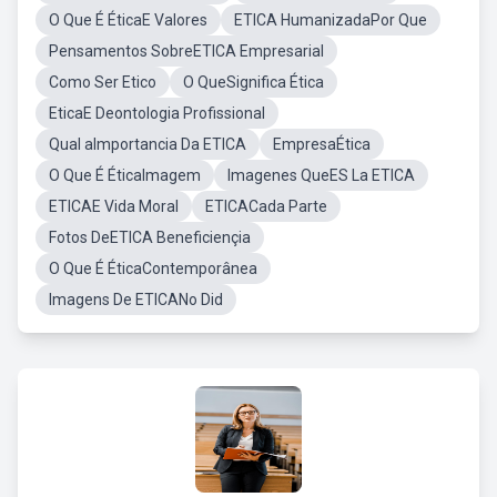
O Que É ÉticaE Valores
ETICA HumanizadaPor Que
Pensamentos SobreETICA Empresarial
Como Ser Etico
O QueSignifica Ética
EticaE Deontologia Profissional
Qual aImportancia Da ETICA
EmpresaÉtica
O Que É ÉticaImagem
Imagenes QueES La ETICA
ETICAE Vida Moral
ETICACada Parte
Fotos DeETICA Beneficiençia
O Que É ÉticaContemporânea
Imagens De ETICANo Did