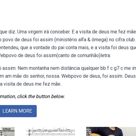
que diz. Uma virgem irá conceber. E a visita de deus me fez mã
 povo de deus foi assim (ministério alfa & ômega) no cifra club.
tendeu, que a vontade do pai conta mais, e a visita foi deus q
ebpovo de deus foi assim(canto de comunhão)letra:
oi assim: Nem montanha nem distância qualquer bb f c g7 c me i
F c dm am mãe do senhor, nossa. Webpovo de deus, foi assim. Deus
 a visita de deus me fez mãe.
mation, click the button below.
LEARN MORE