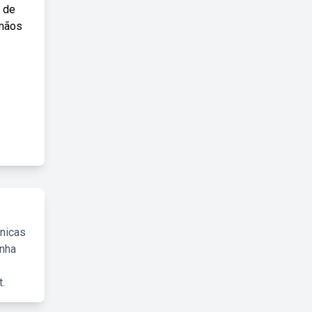
a de
rmãos
cnicas
inha
.