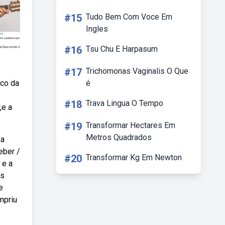
#15
Tudo Bem Com Voce Em
Ingles
#16
Tsu Chu E Harpasum
#17
Trichomonas Vaginalis O Que
ico da
é
#18
Trava Lingua O Tempo
,e a
#19
Transformar Hectares Em
Metros Quadrados
 a
eber /
#20
Transformar Kg Em Newton
 e a
as
e
mpriu