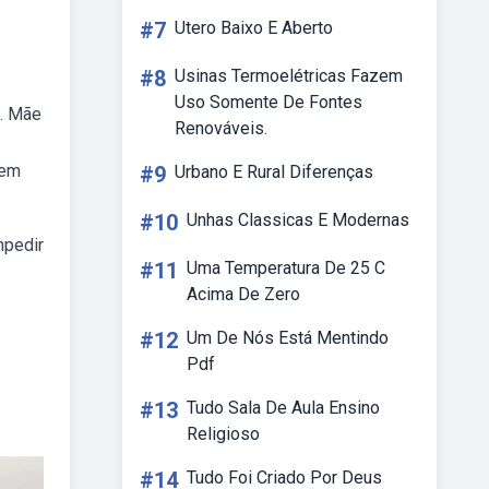
#7
Utero Baixo E Aberto
#8
Usinas Termoelétricas Fazem
Uso Somente De Fontes
e. Mãe
Renováveis.
uem
#9
Urbano E Rural Diferenças
#10
Unhas Classicas E Modernas
mpedir
#11
Uma Temperatura De 25 C
Acima De Zero
#12
Um De Nós Está Mentindo
Pdf
#13
Tudo Sala De Aula Ensino
Religioso
#14
Tudo Foi Criado Por Deus