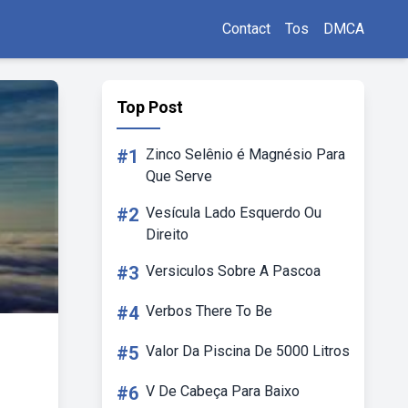
Contact
Tos
DMCA
Top Post
#1
Zinco Selênio é Magnésio Para
Que Serve
#2
Vesícula Lado Esquerdo Ou
Direito
#3
Versiculos Sobre A Pascoa
#4
Verbos There To Be
#5
Valor Da Piscina De 5000 Litros
#6
V De Cabeça Para Baixo