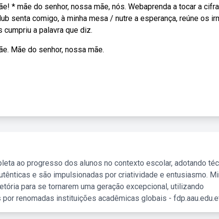
ãe! * mãe do senhor, nossa mãe, nós. Webaprenda a tocar a cifr
club senta comigo, à minha mesa / nutre a esperança, reúne os i
 cumpriu a palavra que diz.
mãe. Mãe do senhor, nossa mãe.
leta ao progresso dos alunos no contexto escolar, adotando té
tênticas e são impulsionadas por criatividade e entusiasmo. M
etória para se tornarem uma geração excepcional, utilizando
 por renomadas instituições acadêmicas globais - fdp.aau.edu.et