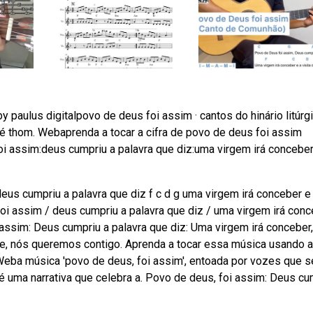
paulus digitalpovo de deus foi assim · cantos do hinário litúrg
 josé thom. Webaprenda a tocar a cifra de povo de deus foi assim
 foi assim:deus cumpriu a palavra que diz:uma virgem irá conceber
 cumpriu a palavra que diz f c d g uma virgem irá conceber e
i assim / deus cumpriu a palavra que diz / uma virgem irá conc
ssim: Deus cumpriu a palavra que diz: Uma virgem irá conceber,
e, nós queremos contigo. Aprenda a tocar essa música usando 
. Weba música 'povo de deus, foi assim', entoada por vozes que s
é uma narrativa que celebra a. Povo de deus, foi assim: Deus cu