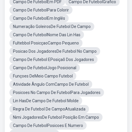
Campo De FutebolEm PDF
Campo De FutebolGrafico
Campo De FutebolPara Colorir
Campo De FutebolEm Inglês
Numeração GoleirosDe Futebol De Campo
Campo De FutebolNome Das Lin Has
Fultebbol PosicçaoCampo Pequeno
Posicao Dos JogadoresDe Futebol No Campo
Campo De Futebol EPosiçaõ Dos Jogadores
Campo De FutebolJogo Posicional
Funçoes DeMeio Campo Futebol
Atividade Ângulo ComCampo De Futebol
Posicoes No Campo De FutebolPara Jogadores
Lin HasDe Campo De Futebol Molde
Regra De Futebol De CampoAtualizada
Nimi JogadoresDe Futebol Posição Em Campo
Campo De FutebolPosicoes E Numero