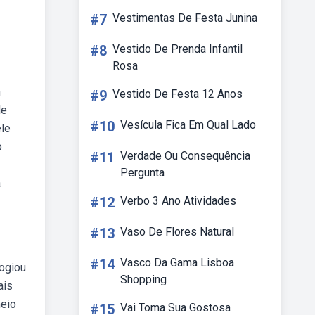
#7
Vestimentas De Festa Junina
#8
Vestido De Prenda Infantil
Rosa
m
#9
Vestido De Festa 12 Anos
de
#10
Vesícula Fica Em Qual Lado
ele
o
#11
Verdade Ou Consequência
Pergunta
a
#12
Verbo 3 Ano Atividades
#13
Vaso De Flores Natural
#14
Vasco Da Gama Lisboa
logiou
Shopping
ais
meio
#15
Vai Toma Sua Gostosa