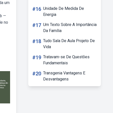
ada um
#16
Unidade De Medida De
Energia
eb —
de no
#17
Um Texto Sobre A Importância
Da Família
#18
Tudo Sala De Aula Projeto De
Vida
#19
Tratavam-se De Questões
Fundamentais
#20
Transgenia Vantagens E
Desvantagens