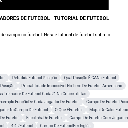
ADORES DE FUTEBOL | TUTORIAL DE FUTEBOL
de campo no futebol .Nesse tutorial de futebol sobre o
bol
RebatidaFutebol Posição
Qual Posição É CANo Futebol
Posição
Probabilidade Impossível NoTime De Futebol Americano
 Treinadre De Futebol Cada21 No Criticcialistas
Exemplo FunçãoDe Cada Jogador De Futebol
Campo De FutebolPosi
gador NoCampo De Futebol
O Que ÉFutebol
Mapa DeCalor Futebo
 De Futebol
EscolinhaDe Futebol
Campo De FutebolCom Jogador
bol
4 4 2Futebol
Campo De FutebolEm Inglês