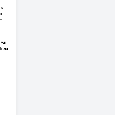
as
do
 —
 vai
treia