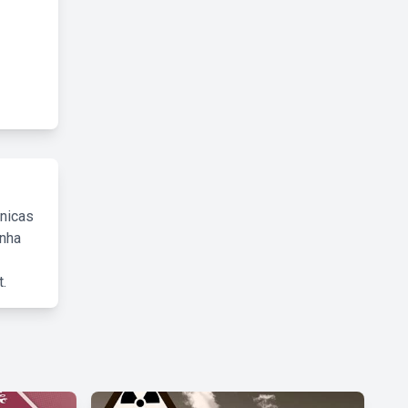
cnicas
inha
.