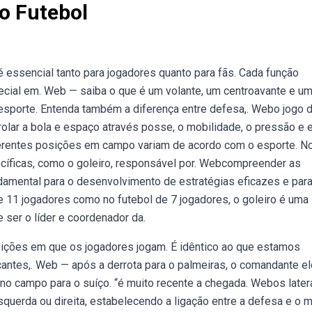
o Futebol
essencial tanto para jogadores quanto para fãs. Cada função
pecial em. Web — saiba o que é um volante, um centroavante e u
esporte. Entenda também a diferença entre defesa,. Webo jogo 
rolar a bola e espaço através posse, o mobilidade, o pressão e 
diferentes posições em campo variam de acordo com o esporte. N
cíficas, como o goleiro, responsável por. Webcompreender as
damental para o desenvolvimento de estratégias eficazes e par
e 11 jogadores como no futebol de 7 jogadores, o goleiro é uma
er o líder e coordenador da.
ições em que os jogadores jogam. É idêntico ao que estamos
cantes,. Web — após a derrota para o palmeiras, o comandante e
no campo para o suíço. “é muito recente a chegada. Webos later
querda ou direita, estabelecendo a ligação entre a defesa e o 