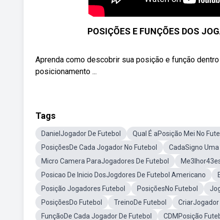
POSIÇÕES E FUNÇÕES DOS JOG
Aprenda como descobrir sua posição e função dentro 
posicionamento ...
Tags
DanielJogador De Futebol
Qual É aPosição Mei No Fute
PosiçõesDe Cada Jogador No Futebol
CadaSigno Uma 
Micro Camera ParaJogadores De Futebol
Me3lhor43ess
Posicao De Inicio DosJogdores De Futebol Americano
Posição Jogadores Futebol
PosiçõesNo Futebol
Jo
PosiçõesDo Futebol
TreinoDe Futebol
CriarJogador
FunçãoDe Cada Jogador De Futebol
CDMPosição Fute