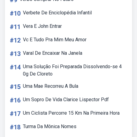
#9
#10
Verbete De Enciclopédia Infantil
#11
Vera E John Entrar
#12
Vc E Tudo Pra Mim Meu Amor
#13
Varal De Encaixar Na Janela
#14
Uma Solução Foi Preparada Dissolvendo-se 4
0g De Cloreto
#15
Uma Mae Recorreu A Bula
#16
Um Sopro De Vida Clarice Lispector Pdf
#17
Um Ciclista Percorre 15 Km Na Primeira Hora
#18
Turma Da Mônica Nomes