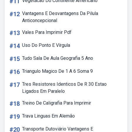
#11
Vegetacao Do Continente Americano
#12
Vantagens E Desvantagens Da Pilula
Anticoncepcional
#13
Vales Para Imprimir Pdf
#14
Uso Do Ponto E Vírgula
#15
Tudo Sala De Aula Geografia 5 Ano
#16
Triangulo Magico De 1 A 6 Soma 9
#17
Tres Resistores Identicos De R 30 Estao
Ligados Em Paralelo
#18
Treino De Caligrafia Para Imprimir
#19
Trava Linguas Em Alemão
#20
Transporte Dutoviário Vantagens E