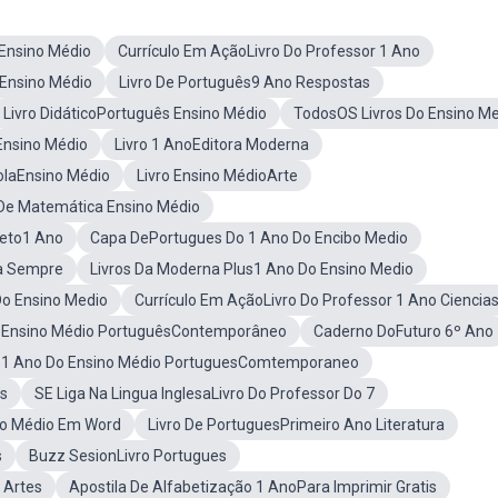
 Ensino Médio
Currículo Em AçãoLivro Do Professor 1 Ano
Ensino Médio
Livro De Português9 Ano Respostas
Livro DidáticoPortuguês Ensino Médio
TodosOS Livros Do Ensino M
Ensino Médio
Livro 1 AnoEditora Moderna
olaEnsino Médio
Livro Ensino MédioArte
sDe Matemática Ensino Médio
jeto1 Ano
Capa DePortugues Do 1 Ano Do Encibo Medio
da Sempre
Livros Da Moderna Plus1 Ano Do Ensino Medio
o Ensino Medio
Currículo Em AçãoLivro Do Professor 1 Ano Ciencia
Do Ensino Médio PortuguêsContemporâneo
Caderno DoFuturo 6º Ano
o 1 Ano Do Ensino Médio PortuguesComtemporaneo
ns
SE Liga Na Lingua InglesaLivro Do Professor Do 7
no Médio Em Word
Livro De PortuguesPrimeiro Ano Literatura
s
Buzz SesionLivro Portugues
 Artes
Apostila De Alfabetização 1 AnoPara Imprimir Gratis