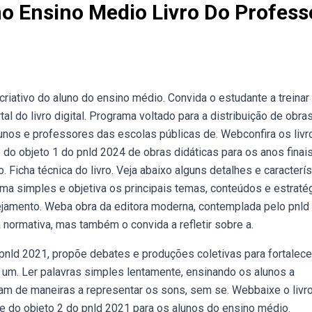
o Ensino Medio Livro Do Profess
riativo do aluno do ensino médio. Convida o estudante a treinar
do livro digital. Programa voltado para a distribuição de obra
lunos e professores das escolas públicas de. Webconfira os livr
e do objeto 1 do pnld 2024 de obras didáticas para os anos finais
 Ficha técnica do livro. Veja abaixo alguns detalhes e caracterís
ma simples e objetiva os principais temas, conteúdos e estraté
nejamento. Weba obra da editora moderna, contemplada pelo pnld
 normativa, mas também o convida a refletir sobre a.
nld 2021, propõe debates e produções coletivas para fortalece
 um. Ler palavras simples lentamente, ensinando os alunos a
am de maneiras a representar os sons, sem se. Webbaixe o livr
te do objeto 2 do pnld 2021 para os alunos do ensino médio.