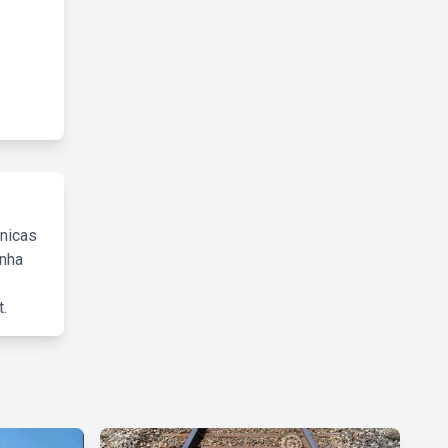
cnicas
inha
.