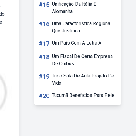
#15
Unificação Da Itália E
o
Alemanha
 do
e
#16
Uma Caracteristica Regional
Que Justifica
#17
Um Pais Com A Letra A
#18
Um Fiscal De Certa Empresa
De Onibus
#19
Tudo Sala De Aula Projeto De
Vida
#20
Tucumã Benefícios Para Pele