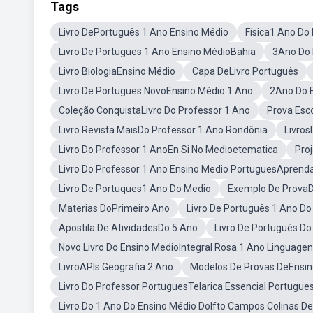
Tags
Livro DePortuguês 1 Ano Ensino Médio
Física1 Ano Do
Livro De Portugues 1 Ano Ensino MédioBahia
3Ano Do 
Livro BiologiaEnsino Médio
Capa DeLivro Português
Livro De Portugues NovoEnsino Médio 1 Ano
2Ano Do 
Coleção ConquistaLivro Do Professor 1 Ano
Prova Esc
Livro Revista MaisDo Professor 1 Ano Rondônia
Livro
Livro Do Professor 1 AnoEn Si No Medioetematica
Pro
Livro Do Professor 1 Ano Ensino Medio PortuguesApren
Livro De Portuques1 Ano Do Medio
Exemplo De ProvaD
Materias DoPrimeiro Ano
Livro De Português 1 Ano 
Apostila De AtividadesDo 5 Ano
Livro De Português D
Novo Livro Do Ensino MedioIntegral Rosa 1 Ano Linguage
LivroAPIs Geografia 2 Ano
Modelos De Provas DeEnsi
Livro Do Professor PortuguesTelarica Essencial Portugue
Livro Do 1 Ano Do Ensino Médio DoIfto Campos Colinas De