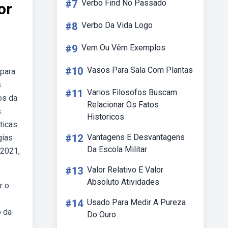
#7
Verbo Find No Passado
or
#8
Verbo Da Vida Logo
#9
Vem Ou Vêm Exemplos
#10
Vasos Para Sala Com Plantas
 para
s
#11
Varios Filosofos Buscam
os da
Relacionar Os Fatos
.
Historicos
ticas.
#12
Vantagens E Desvantagens
gias
Da Escola Militar
 2021,
#13
Valor Relativo E Valor
Absoluto Atividades
r o
#14
Usado Para Medir A Pureza
o da
Do Ouro