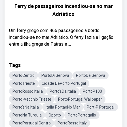
Ferry de passageiros incendiou-se no mar
Adriático
Um ferry grego com 466 passageiros a bordo
incendiou-se no mar Adriático. O ferry fazia a ligação
entre a ilha grega de Patras e ...
Tags
PortoCentro
PortoDi Genova
PortoDe Genova
PortoTrieste
Cidade DePorto Portugal
PortoRosso Italia
Porto'sDa Italia
PortoP100
Porto-Vecchio Trieste
PortoPortugal Wallpaper
Porto'sNa Italia
Italia PortaoNo Mar
Port-P Portugal
PortoNa Turquia
Oporto
PortoPortogallo
PortoPortugal Centro
PortoRosso Italy