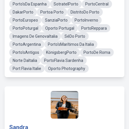
Porto'sDa Espanha
SotratelPorto
PortoCentral
DakarPorto
Portoa Porto
DistritoDo Porto
PortoEuropeo
SanziaPorto
PortoInverno
PortoPoturgal
Oporto Portugal
PortoReppara
Imagens De GenovaItalia
SéDo Porto
PortoArgentina
Porto'sMarítimos Da Italia
Porto'sAntigos
KönigsbergPorto
PortoDe Roma
Norte DaItalia
PortoFlavia Sardenha
Port Flavia Italie
Oporto Photography
Sandra