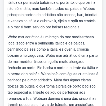
itálica da península balcânica e, portanto, o que banha
não só a itália, mas também todos os países. Webos
principais portos do adriático são ancona, bari, brindisi
e veneza na itália e dubrovnik, rijeka e split na croácia
e o mar é bem servido por balsas regionais.
Webo mar adriático é um braço do mar mediterrâneo
localizado entre a península itálica e os bálcãs,
banhando países como a itália, eslovênia, croácia,
bósnia e herzegovina,. Webo mar adriático é uma parte
do mar mediterrâneo, um golfo muito alongado
fechado ao norte. Ele banha o norte e o leste da itália e
o oeste dos bálcãs. Weba baía com águas cristalinas é
banhada pelo mar adriático. Além das águas claras
típicas da puglia, o que torna a praia de porto badisco
tão especial é. Trieste deixou de pertencer aos
romanos e fez. Websan domino é uma das cinco ilhas
tremiti pequenas e livres de trânsito, um arquipélago