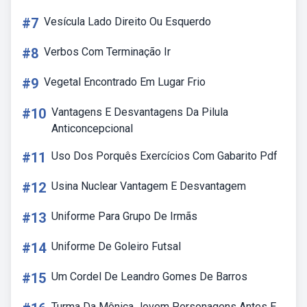
#7
Vesícula Lado Direito Ou Esquerdo
#8
Verbos Com Terminação Ir
#9
Vegetal Encontrado Em Lugar Frio
#10
Vantagens E Desvantagens Da Pilula
Anticoncepcional
#11
Uso Dos Porquês Exercícios Com Gabarito Pdf
#12
Usina Nuclear Vantagem E Desvantagem
#13
Uniforme Para Grupo De Irmãs
#14
Uniforme De Goleiro Futsal
#15
Um Cordel De Leandro Gomes De Barros
Turma Da Mônica Jovem Personagens Antes E