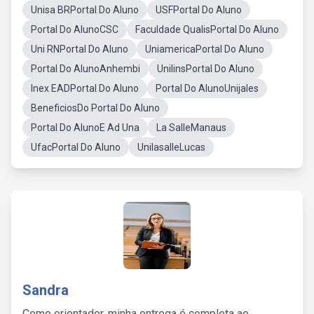
Unisa BRPortal Do Aluno
USFPortal Do Aluno
Portal Do AlunoCSC
Faculdade QualisPortal Do Aluno
Uni RNPortal Do Aluno
UniamericaPortal Do Aluno
Portal Do AlunoAnhembi
UnilinsPortal Do Aluno
Inex EADPortal Do Aluno
Portal Do AlunoUnijales
BeneficiosDo Portal Do Aluno
Portal Do AlunoE Ad Una
La SalleManaus
UfacPortal Do Aluno
UnilasalleLucas
Sandra
Como orientador, minha entrega é completa ao