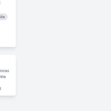
lta
cnicas
inha
.