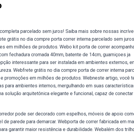
o
a completa parcelado sem juros! Saiba mais sobre nossas incríve
 grátis no dia compre porta correr interna parcelado sem juros
es em milhões de produtos. Webo kit porta de correr acompanh
ha com fechadura cromada 40mm, batente de 14cm, guarniçoes ja
opção interessante para ser instalada em ambientes externos, e
ureza. Webfrete grátis no dia compre porta de correr interna par
s e promoções em milhões de produtos. Webneste artigo, você te
as para ambientes internos, mergulhando em suas característica
ma solução arquitetônica elegante e funcional, capaz de conectar
corredor pode ser decorado com espelhos, móveis de apoio com
l de parede para demarcar. Webporta de correr fabricada em ma
para garantir maior resistência e durabilidade. Webalém dos trilh