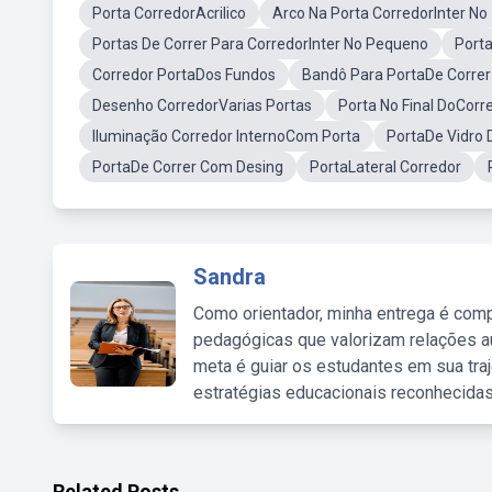
Porta CorredorAcrilico
Arco Na Porta CorredorInter No
Portas De Correr Para CorredorInter No Pequeno
Port
Corredor PortaDos Fundos
Bandô Para PortaDe Correr
Desenho CorredorVarias Portas
Porta No Final DoCorr
Iluminação Corredor InternoCom Porta
PortaDe Vidro 
PortaDe Correr Com Desing
PortaLateral Corredor
Sandra
Como orientador, minha entrega é comp
pedagógicas que valorizam relações au
meta é guiar os estudantes em sua traj
estratégias educacionais reconhecidas
Related Posts