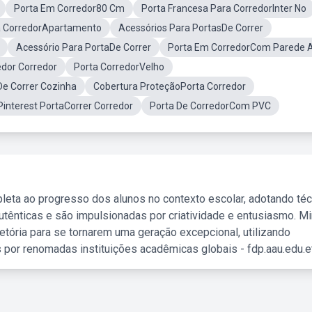
Porta Em Corredor80 Cm
Porta Francesa Para CorredorInter No
a CorredorApartamento
Acessórios Para PortasDe Correr
Acessório Para PortaDe Correr
Porta Em CorredorCom Parede A
edor Corredor
Porta CorredorVelho
De Correr Cozinha
Cobertura ProteçãoPorta Corredor
Pinterest PortaCorrer Corredor
Porta De CorredorCom PVC
leta ao progresso dos alunos no contexto escolar, adotando té
tênticas e são impulsionadas por criatividade e entusiasmo. M
etória para se tornarem uma geração excepcional, utilizando
 por renomadas instituições acadêmicas globais - fdp.aau.edu.et