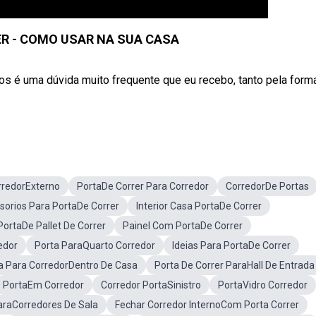
ER - COMO USAR NA SUA CASA
é uma dúvida muito frequente que eu recebo, tanto pela form
rredorExterno
PortaDe Correr Para Corredor
CorredorDe Portas
sorios Para PortaDe Correr
Interior Casa PortaDe Correr
PortaDe Pallet De Correr
Painel Com PortaDe Correr
edor
Porta ParaQuarto Corredor
Ideias Para PortaDe Correr
a Para CorredorDentro De Casa
Porta De Correr ParaHall De Entrada
PortaEm Corredor
Corredor PortaSinistro
PortaVidro Corredor
araCorredores De Sala
Fechar Corredor InternoCom Porta Correr