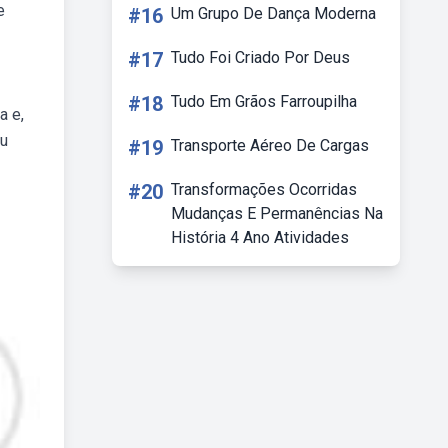
e
#16
Um Grupo De Dança Moderna
#17
Tudo Foi Criado Por Deus
#18
Tudo Em Grãos Farroupilha
a e,
ou
#19
Transporte Aéreo De Cargas
#20
Transformações Ocorridas
Mudanças E Permanências Na
História 4 Ano Atividades