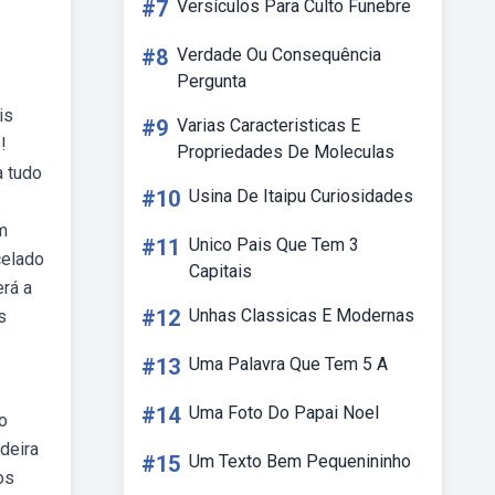
#7
Versículos Para Culto Funebre
#8
Verdade Ou Consequência
Pergunta
is
#9
Varias Caracteristicas E
!
Propriedades De Moleculas
a tudo
#10
Usina De Itaipu Curiosidades
m
#11
Unico Pais Que Tem 3
celado
Capitais
rá a
#12
Unhas Classicas E Modernas
s
#13
Uma Palavra Que Tem 5 A
#14
Uma Foto Do Papai Noel
o
deira
#15
Um Texto Bem Pequenininho
os