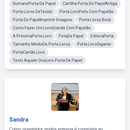
SumarioPorta De Papel
Cartilha Porta De PapelAntiga
Porta Livros DeTecido
Porta LivroFeito Com Papelão
Porta De PapelImprimir Imagens
Porta Livros Book
Como Fazer Um LivroGrande Com Papelão
A PróximaPorta Livro
PotaDe Papel
EditoraPorta
Tamanho MedioDe Porta Livros
Porta LivroGigante
PortaCartão Livro
Texto Aquele OvoLivro Porta De Papel
Sandra
Como orientador, minha entrega é completa ao