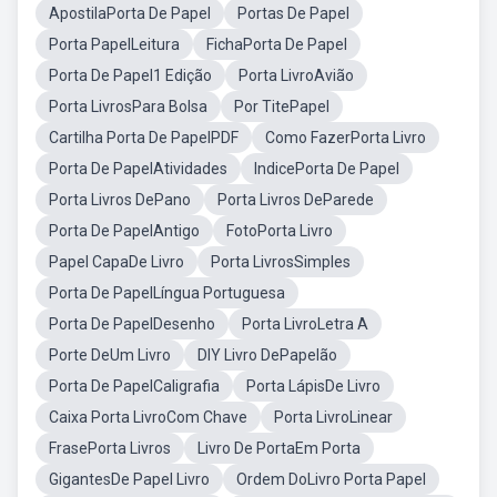
ApostilaPorta De Papel
Portas De Papel
Porta PapelLeitura
FichaPorta De Papel
Porta De Papel1 Edição
Porta LivroAvião
Porta LivrosPara Bolsa
Por TitePapel
Cartilha Porta De PapelPDF
Como FazerPorta Livro
Porta De PapelAtividades
IndicePorta De Papel
Porta Livros DePano
Porta Livros DeParede
Porta De PapelAntigo
FotoPorta Livro
Papel CapaDe Livro
Porta LivrosSimples
Porta De PapelLíngua Portuguesa
Porta De PapelDesenho
Porta LivroLetra A
Porte DeUm Livro
DIY Livro DePapelão
Porta De PapelCaligrafia
Porta LápisDe Livro
Caixa Porta LivroCom Chave
Porta LivroLinear
FrasePorta Livros
Livro De PortaEm Porta
GigantesDe Papel Livro
Ordem DoLivro Porta Papel