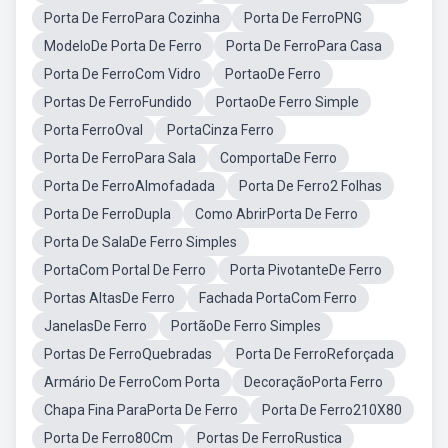
Porta De FerroPara Cozinha
Porta De FerroPNG
ModeloDe Porta De Ferro
Porta De FerroPara Casa
Porta De FerroCom Vidro
PortaoDe Ferro
Portas De FerroFundido
PortaoDe Ferro Simple
Porta FerroOval
PortaCinza Ferro
Porta De FerroPara Sala
ComportaDe Ferro
Porta De FerroAlmofadada
Porta De Ferro2 Folhas
Porta De FerroDupla
Como AbrirPorta De Ferro
Porta De SalaDe Ferro Simples
PortaCom Portal De Ferro
Porta PivotanteDe Ferro
Portas AltasDe Ferro
Fachada PortaCom Ferro
JanelasDe Ferro
PortãoDe Ferro Simples
Portas De FerroQuebradas
Porta De FerroReforçada
Armário De FerroCom Porta
DecoraçãoPorta Ferro
Chapa Fina ParaPorta De Ferro
Porta De Ferro210X80
Porta De Ferro80Cm
Portas De FerroRustica