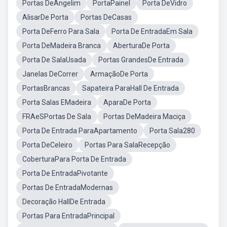
Portas DeAngelim
PortaPainel
Porta DeVidro
AlisarDe Porta
Portas DeCasas
Porta DeFerro Para Sala
Porta De EntradaEm Sala
Porta DeMadeira Branca
AberturaDe Porta
Porta De SalaUsada
Portas GrandesDe Entrada
Janelas DeCorrer
ArmaçãoDe Porta
PortasBrancas
Sapateira ParaHall De Entrada
Porta Salas EMadeira
AparaDe Porta
FRAeSPortas De Sala
Portas DeMadeira Maciça
Porta De Entrada ParaApartamento
Porta Sala280
Porta DeCeleiro
Portas Para SalaRecepção
CoberturaPara Porta De Entrada
Porta De EntradaPivotante
Portas De EntradaModernas
Decoração HallDe Entrada
Portas Para EntradaPrincipal