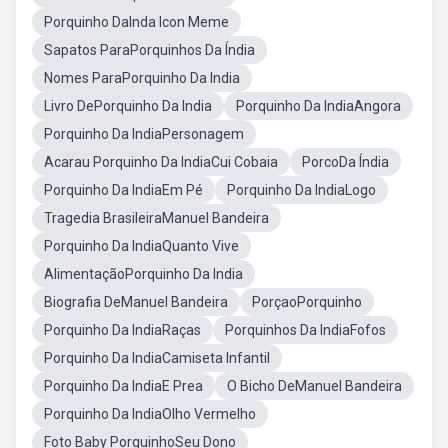
Porquinho DaInda Icon Meme
Sapatos ParaPorquinhos Da Índia
Nomes ParaPorquinho Da India
Livro DePorquinho Da India
Porquinho Da IndiaAngora
Porquinho Da IndiaPersonagem
Acarau Porquinho Da IndiaCui Cobaia
PorcoDa Índia
Porquinho Da IndiaEm Pé
Porquinho Da IndiaLogo
Tragedia BrasileiraManuel Bandeira
Porquinho Da IndiaQuanto Vive
AlimentaçãoPorquinho Da India
Biografia DeManuel Bandeira
PorçaoPorquinho
Porquinho Da IndiaRaças
Porquinhos Da IndiaFofos
Porquinho Da IndiaCamiseta Infantil
Porquinho Da IndiaE Prea
O Bicho DeManuel Bandeira
Porquinho Da IndiaOlho Vermelho
Foto Baby PorquinhoSeu Dono