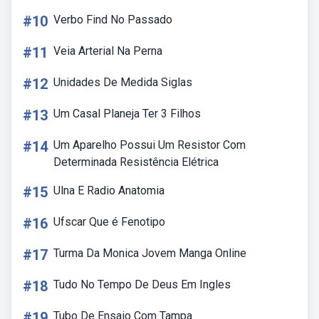
#10
Verbo Find No Passado
#11
Veia Arterial Na Perna
#12
Unidades De Medida Siglas
#13
Um Casal Planeja Ter 3 Filhos
#14
Um Aparelho Possui Um Resistor Com
Determinada Resistência Elétrica
#15
Ulna E Radio Anatomia
#16
Ufscar Que é Fenotipo
#17
Turma Da Monica Jovem Manga Online
#18
Tudo No Tempo De Deus Em Ingles
#19
Tubo De Ensaio Com Tampa